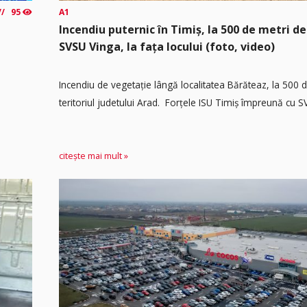
95
A1
Incendiu puternic în Timiș, la 500 de metri de
SVSU Vinga, la fața locului (foto, video)
Incendiu de vegetație lângă localitatea Bărăteaz, la 500 
teritoriul judetului Arad. Forțele ISU Timiș împreună cu SV
citește mai mult »