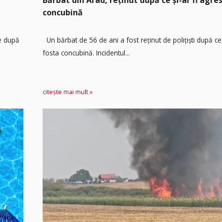
concubină
re după
Un bărbat de 56 de ani a fost reținut de polițiști după ce 
fosta concubină. Incidentul...
citește mai mult »