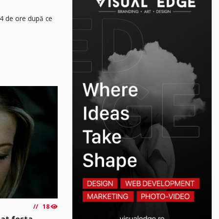
24 de ore după ce
18
sat fosta