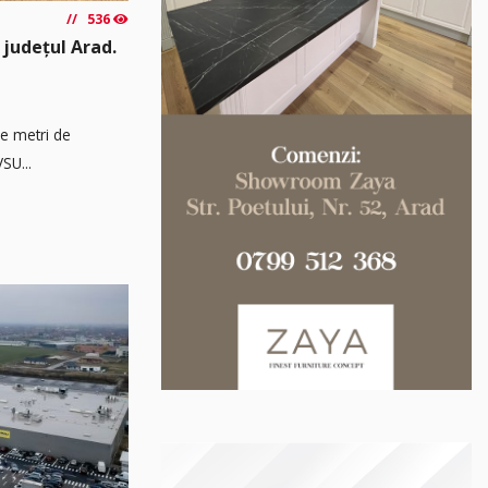
536
 județul Arad.
de metri de
SU...