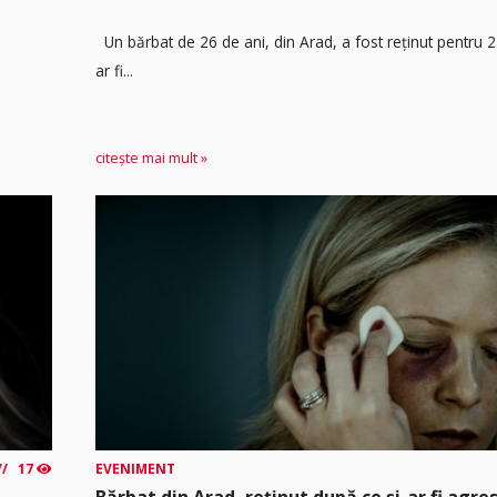
Un bărbat de 26 de ani, din Arad, a fost reținut pentru 
ar fi...
citește mai mult »
17
EVENIMENT
Bărbat din Arad, reținut după ce și-ar fi agre