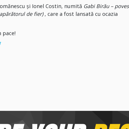
 Romănescu și Ionel Costin, numită
Gabi Birău – poves
apărătorul de fier)
​​, care a fost lansată cu ocazia
n pace!