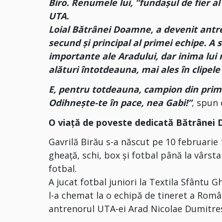
Biro. Renumele lui, ”fundașul de fier a
UTA.
Loial Bătrânei Doamne, a devenit antreno
secund și principal al primei echipe. A
importante ale Aradului, dar inima lui
alături întotdeauna, mai ales în clipele
E, pentru totdeauna, campion din prima
Odihnește-te în pace, nea Gabi!”
, spun 
O viață de poveste dedicată Bătrânei
Gavrilă Birău s-a născut pe 10 februarie
gheață, schi, box și fotbal până la vârst
fotbal.
A jucat fotbal juniori la Textila Sfântu 
l-a chemat la o echipă de tineret a Româ
antrenorul
UTA-ei Arad
Nicolae
Dumitre