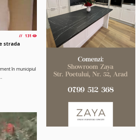
131
e strada
ament în municipiul
..