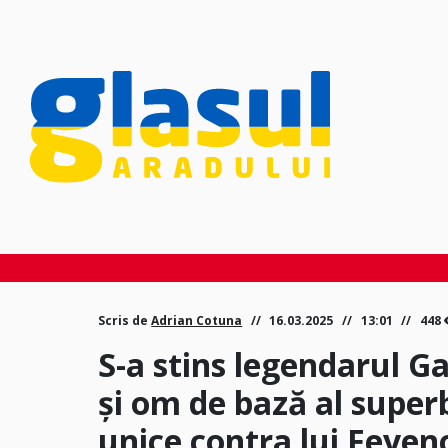
Scris de
Adrian Cotuna
16.03.2025
13:01
448
S-a stins legendarul G
și om de bază al superb
unice contra lui Feyen