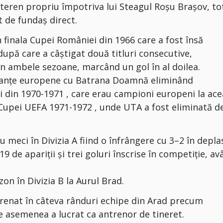
e teren propriu împotriva
lui Steagul Roșu Brașov
, to
st
de fundaș direct.
n finala Cupei României din 1966
care a fost însă
după care a câștigat două titluri consecutive,
în ambele sezoane, marcând un gol în al doilea.
rmanțe europene cu Batrana Doamnă
eliminând
 din 1970-1971
, care erau campioni europeni la ace
 Cupei UEFA 1971-1972
, unde UTA a fost eliminată d
ău meci
în Divizia A
fiind o înfrângere cu 3–2 în depla
9 de apariții și trei goluri înscrise în competiție, a
ezon în
Divizia B
la
Aurul Brad.
trenat în câteva rânduri echipe din
Arad
precum
 asemenea a lucrat ca antrenor de tineret.