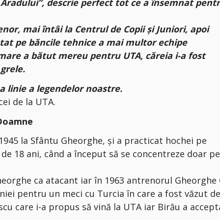
l Aradului”, descrie perfect tot ce a însemnat pent
r, mai întâi la Centrul de Copii și Juniori, apoi
 stat pe băncile tehnice a mai multor echipe
 mare a bătut mereu pentru UTA, căreia i-a fost
 grele.
 linie a legendelor noastre.
cei de la UTA.
 Doamne
 1945 la
Sfântu Gheorghe,
și a practicat hochei pe
a de 18 ani, când a început să se concentreze doar p
Gheorghe ca
atacant
iar în 1963 antrenorul
Gheorghe 
niei pentru un meci cu Turcia în care a fost văzut d
scu
care i-a propus să vină la UTA iar Birău a accept