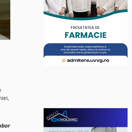
u
e
iei,
abor