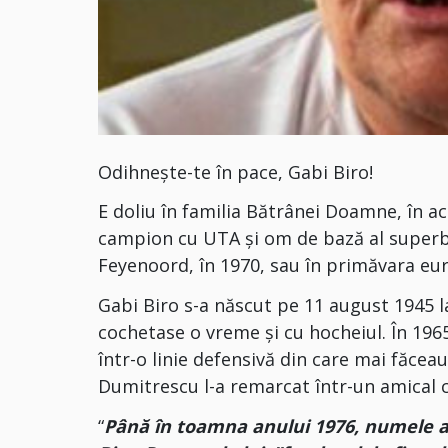
Odihnește-te în pace, Gabi Biro!
E doliu în familia Bătrânei Doamne, în ac
campion cu UTA și om de bază al superbei
Feyenoord, în 1970, sau în primăvara eu
Gabi Biro s-a născut pe 11 august 1945 l
cochetase o vreme și cu hocheiul. În 1965
într-o linie defensivă din care mai făc
Dumitrescu l-a remarcat într-un amical c
“
Până în toamna anului 1976, numele a