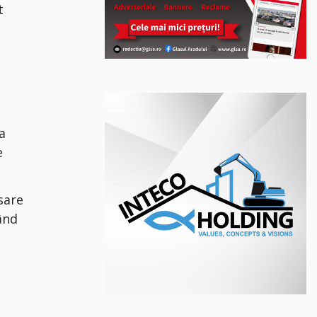
t
a
e
sare
vând