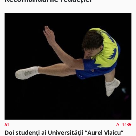
A1
14
Doi studenți ai Universității “Aurel Vlaicu”