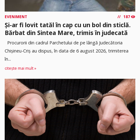
EVENIMENT
187
Și-ar fi lovit tatăl în cap cu un bol din sticlă.
Bărbat din Sintea Mare, trimis în judecată
Procurorii din cadrul Parchetului de pe lângă Judecătoria
Chișineu-Criș au dispus, în data de 6 august 2026, trimiterea
în...
citește mai mult »