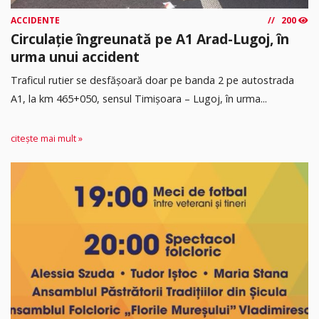
ACCIDENTE
200
Circulație îngreunată pe A1 Arad-Lugoj, în
urma unui accident
Traficul rutier se desfășoară doar pe banda 2 pe autostrada
A1, la km 465+050, sensul Timişoara – Lugoj, în urma...
citește mai mult »