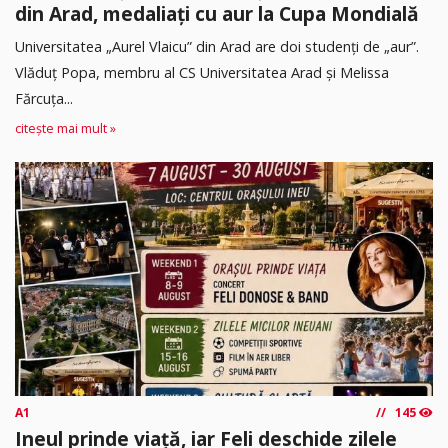
din Arad, medaliați cu aur la Cupa Mondială
Universitatea „Aurel Vlaicu” din Arad are doi studenți de „aur”.
Vlăduț Popa, membru al CS Universitatea Arad și Melissa
Fărcuța...
citește mai mult »
A1
145
Ineul prinde viață, iar Feli deschide zilele