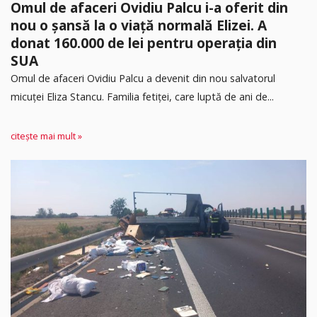
Omul de afaceri Ovidiu Palcu i-a oferit din
nou o șansă la o viață normală Elizei. A
donat 160.000 de lei pentru operația din
SUA
Omul de afaceri Ovidiu Palcu a devenit din nou salvatorul
micuței Eliza Stancu. Familia fetiței, care luptă de ani de...
citește mai mult »