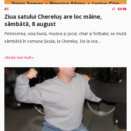
A1
64
Ziua satului Chereluș are loc mâine,
sâmbătă, 8 august
Petrecerea, voia bună, muzica și jocul, chiar și fotbalul, se mută
sâmbătă în comuna Șicula, la Chereluș. De la ora...
citește mai mult »