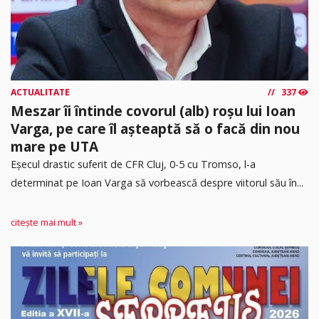
ACTUALITATE
337
Meszar îi întinde covorul (alb) roșu lui Ioan
Varga, pe care îl așteaptă să o facă din nou
mare pe UTA
Eșecul drastic suferit de CFR Cluj, 0-5 cu Tromso, l-a
determinat pe Ioan Varga să vorbească despre viitorul său în...
citește mai mult »