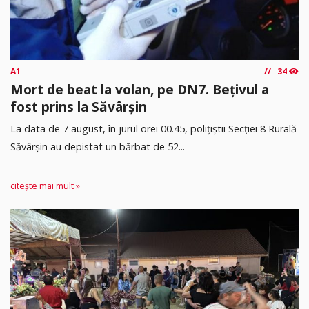
A1
34
Mort de beat la volan, pe DN7. Bețivul a
fost prins la Săvârșin
​La data de 7 august, în jurul orei 00.45, polițiștii Secției 8 Rurală
Săvârșin au depistat un bărbat de 52...
citește mai mult »