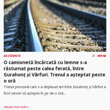
ACCIDENTE
499
O camionetă încărcată cu lemne s-a
răsturnat peste calea ferată, între
Gurahonț și Vârfuri. Trenul a așteptat peste
o oră
Trenul personal care s-a deplasat ieri între Gurahonț și Vârfuri a
fost nevoit să aștepte în jur de o oră...
citește mai mult »