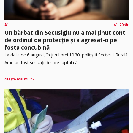
A1
20
Un bărbat din Secusigiu nu a mai ținut cont
de ordinul de protecție și a agresat-o pe
fosta concubină
​La data de 6 august, în jurul orei 10.30, polițiștii Secției 1 Rurală
Arad au fost sesizați despre faptul că...
citește mai mult »