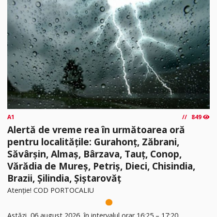
A1
849
Alertă de vreme rea în următoarea oră
pentru localitățile: Gurahonț, Zăbrani,
Săvârșin, Almaș, Bârzava, Tauț, Conop,
Vărădia de Mureș, Petriș, Dieci, Chisindia,
Brazii, Șilindia, Șiștarovăț
Atenție! COD PORTOCALIU
Astăzi, 06 august 2026, în intervalul orar 16:25 – 17:20,