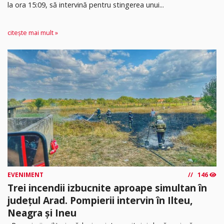
la ora 15:09, să intervină pentru stingerea unui...
citește mai mult »
EVENIMENT
146
Trei incendii izbucnite aproape simultan în
județul Arad. Pompierii intervin în Ilteu,
Neagra și Ineu