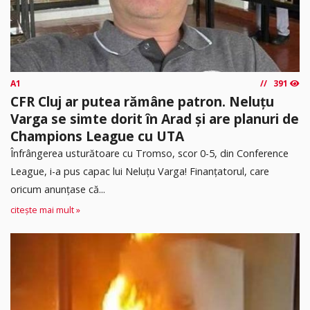
A1
391
CFR Cluj ar putea rămâne patron. Neluțu
Varga se simte dorit în Arad și are planuri de
Champions League cu UTA
Înfrângerea usturătoare cu Tromso, scor 0-5, din Conference
League, i-a pus capac lui Neluțu Varga! Finanțatorul, care
oricum anunțase că...
citește mai mult »