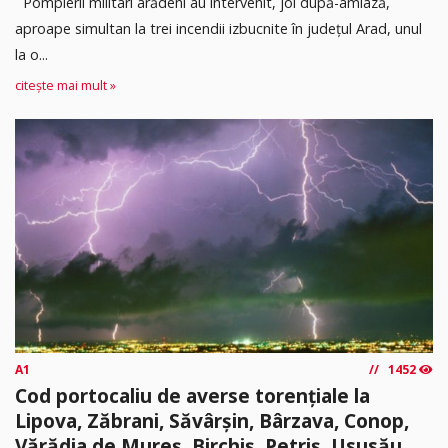
Pompierii militari arădeni au intervenit, joi după-amiază,
aproape simultan la trei incendii izbucnite în județul Arad, unul
la o...
citește mai mult »
A1
1452
Cod portocaliu de averse torențiale la
Lipova, Zăbrani, Săvârșin, Bârzava, Conop,
Vărădia de Mureș, Birchiș, Petriș, Ususău,