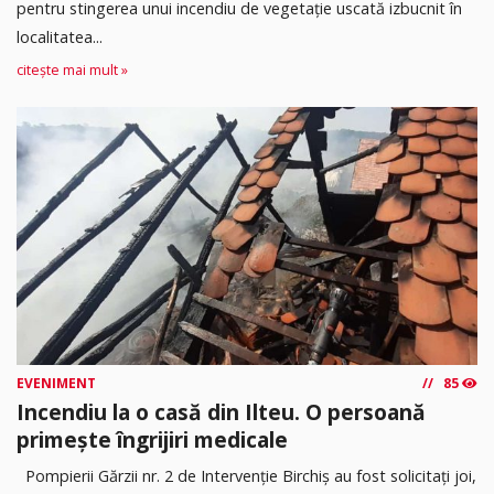
pentru stingerea unui incendiu de vegetație uscată izbucnit în
localitatea...
citește mai mult »
EVENIMENT
85
Incendiu la o casă din Ilteu. O persoană
primește îngrijiri medicale
Pompierii Gărzii nr. 2 de Intervenție Birchiș au fost solicitați joi,