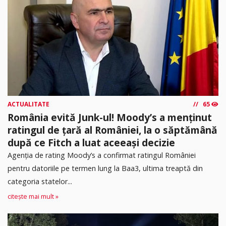
ACTUALITATE
65
România evită Junk-ul! Moody’s a menținut
ratingul de țară al României, la o săptămână
după ce Fitch a luat aceeași decizie
Agenția de rating Moody’s a confirmat ratingul României
pentru datoriile pe termen lung la Baa3, ultima treaptă din
categoria statelor...
citește mai mult »