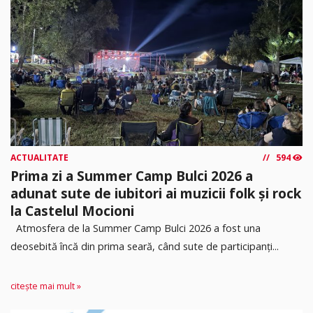
ACTUALITATE
594
Prima zi a Summer Camp Bulci 2026 a
adunat sute de iubitori ai muzicii folk și rock
la Castelul Mocioni
Atmosfera de la Summer Camp Bulci 2026 a fost una
deosebită încă din prima seară, când sute de participanți...
citește mai mult »