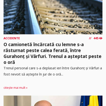
ACCIDENTE
445
O camionetă încărcată cu lemne s-a
răsturnat peste calea ferată, între
Gurahonț și Vârfuri. Trenul a așteptat peste
o oră
Trenul personal care s-a deplasat ieri între Gurahonț și Vârfuri a
fost nevoit să aștepte în jur de o oră...
citește mai mult »