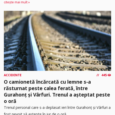
citește mai mult »
ACCIDENTE
445
O camionetă încărcată cu lemne s-a
răsturnat peste calea ferată, între
Gurahonț și Vârfuri. Trenul a așteptat peste
o oră
Trenul personal care s-a deplasat ieri între Gurahonț și Vârfuri a
fost nevoit să aștepte în jur de o oră...