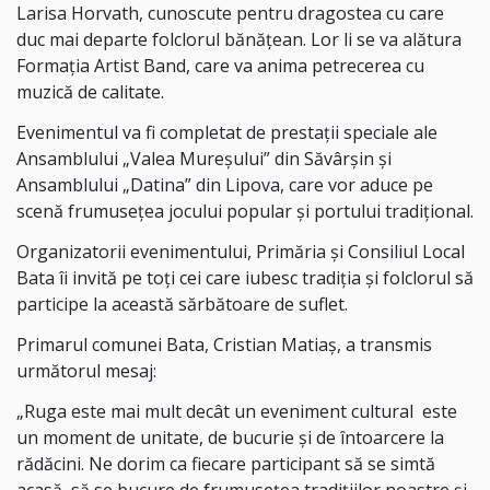
Larisa Horvath, cunoscute pentru dragostea cu care
duc mai departe folclorul bănățean. Lor li se va alătura
Formația Artist Band, care va anima petrecerea cu
muzică de calitate.
Evenimentul va fi completat de prestații speciale ale
Ansamblului „Valea Mureșului” din Săvârșin și
Ansamblului „Datina” din Lipova, care vor aduce pe
scenă frumusețea jocului popular și portului tradițional.
Organizatorii evenimentului, Primăria și Consiliul Local
Bata îi invită pe toți cei care iubesc tradiția și folclorul să
participe la această sărbătoare de suflet.
Primarul comunei Bata, Cristian Matiaș, a transmis
următorul mesaj:
„Ruga este mai mult decât un eveniment cultural este
un moment de unitate, de bucurie și de întoarcere la
rădăcini. Ne dorim ca fiecare participant să se simtă
acasă, să se bucure de frumusețea tradițiilor noastre și