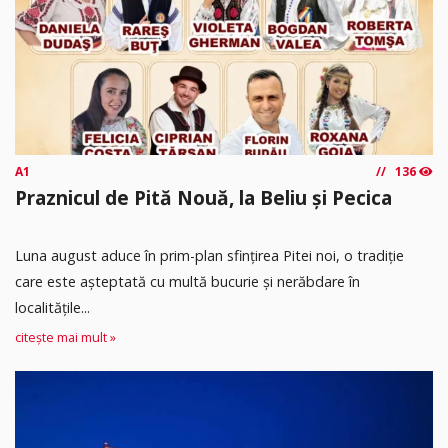
A1
136
Praznicul de Pită Nouă, la Beliu și Pecica
Luna august aduce în prim-plan sfințirea Pitei noi, o tradiție
care este așteptată cu multă bucurie și nerăbdare în
localitățile...
citește mai mult »