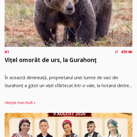
A1
439
Vițel omorât de urs, la Gurahonț
În această dimineață, proprietarul unei turme de vaci din
Gurahonț a găsit un vițel sfârtecat într-o vale, la hotarul dintre...
citește mai mult »