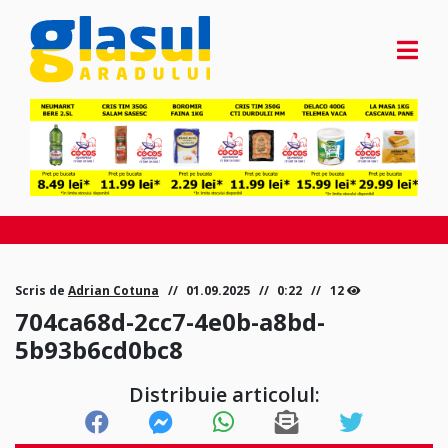
Scris de
Adrian Cotuna
01.09.2025
0:22
12
704ca68d-2cc7-4e0b-a8bd-
5b93b6cd0bc8
Distribuie articolul: