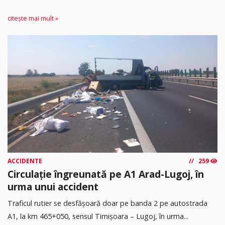
citește mai mult »
ACCIDENTE
259
Circulație îngreunată pe A1 Arad-Lugoj, în
urma unui accident
Traficul rutier se desfășoară doar pe banda 2 pe autostrada
A1, la km 465+050, sensul Timişoara – Lugoj, în urma...