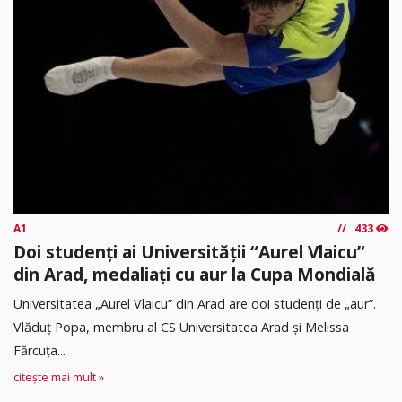
A1
433
Doi studenți ai Universității “Aurel Vlaicu”
din Arad, medaliați cu aur la Cupa Mondială
Universitatea „Aurel Vlaicu” din Arad are doi studenți de „aur”.
Vlăduț Popa, membru al CS Universitatea Arad și Melissa
Fărcuța...
citește mai mult »