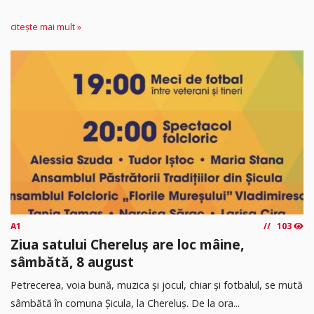
citește mai mult »
A1
103
Ziua satului Chereluș are loc mâine,
sâmbătă, 8 august
Petrecerea, voia bună, muzica și jocul, chiar și fotbalul, se mută
sâmbătă în comuna Șicula, la Chereluș. De la ora...