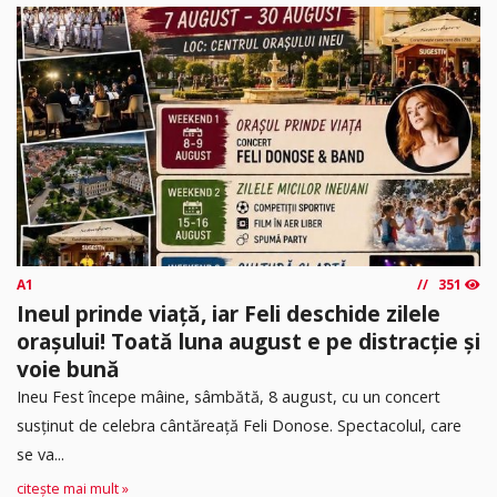
A1
351
Ineul prinde viață, iar Feli deschide zilele
orașului! Toată luna august e pe distracție și
voie bună
Ineu Fest începe mâine, sâmbătă, 8 august, cu un concert
susținut de celebra cântăreață Feli Donose. Spectacolul, care
se va...
citește mai mult »