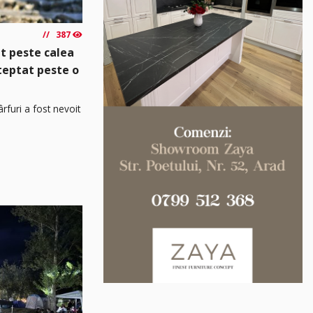
387
t peste calea
șteptat peste o
rfuri a fost nevoit