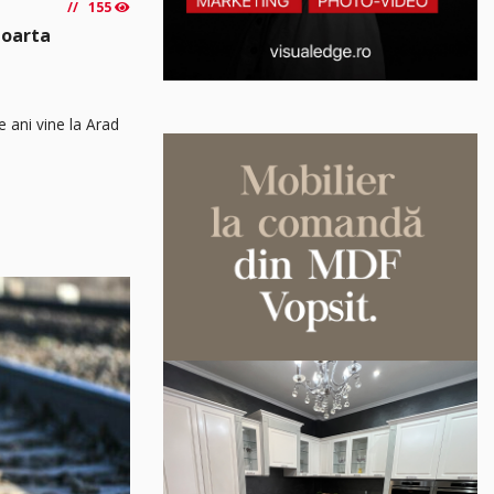
155
poarta
e ani vine la Arad