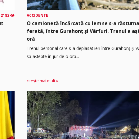
2182
ACCIDENTE
ut
O camionetă încărcată cu lemne s-a răsturna
ferată, între Gurahonț și Vârfuri. Trenul a a
oră
Trenul personal care s-a deplasat ieri între Gurahonț și Vâ
să aștepte în jur de o oră...
citește mai mult »