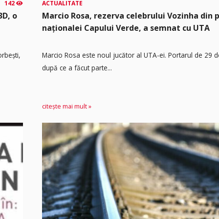
142
ACTUALITATE
3D, o
Marcio Rosa, rezerva celebrului Vozinha din 
naționalei Capului Verde, a semnat cu UTA
rbești,
Marcio Rosa este noul jucător al UTA-ei. Portarul de 29 d
după ce a făcut parte...
citește mai mult »