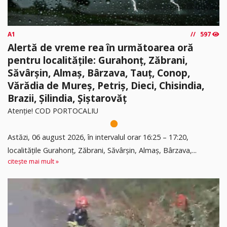
A1
597
Alertă de vreme rea în următoarea oră
pentru localitățile: Gurahonț, Zăbrani,
Săvârșin, Almaș, Bârzava, Tauț, Conop,
Vărădia de Mureș, Petriș, Dieci, Chisindia,
Brazii, Șilindia, Șiștarovăț
Atenție! COD PORTOCALIU
Astăzi, 06 august 2026, în intervalul orar 16:25 – 17:20,
localitățile Gurahonț, Zăbrani, Săvârșin, Almaș, Bârzava,...
citește mai mult »