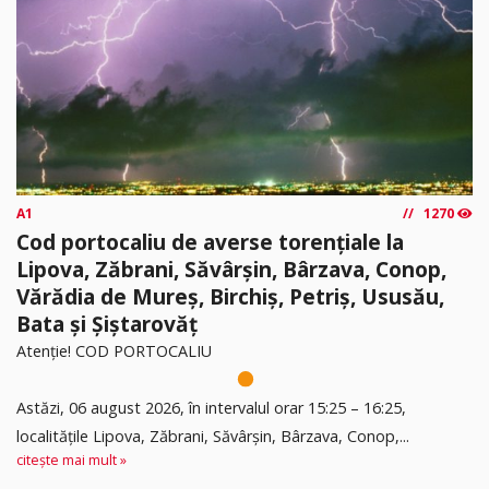
A1
1270
Cod portocaliu de averse torențiale la
Lipova, Zăbrani, Săvârșin, Bârzava, Conop,
Vărădia de Mureș, Birchiș, Petriș, Ususău,
Bata și Șiștarovăț
Atenție! COD PORTOCALIU
Astăzi, 06 august 2026, în intervalul orar 15:25 – 16:25,
localitățile Lipova, Zăbrani, Săvârșin, Bârzava, Conop,...
citește mai mult »