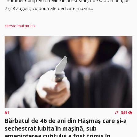
Summer Camp Bulci revine în acest sfârșit de săptămână, pe
7 și 8 august, cu două zile dedicate muzicii...
citește mai mult »
A1
341
Bărbatul de 46 de ani din Hășmaș care și-a
sechestrat iubita în mașină, sub
amenințarea cuțitului,a fost trimis în