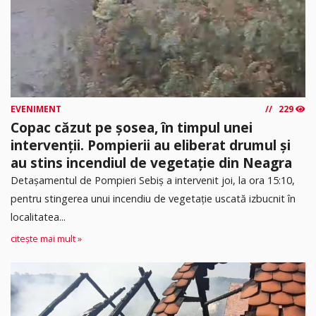
EVENIMENT
229
Copac căzut pe șosea, în timpul unei
intervenții. Pompierii au eliberat drumul și
au stins incendiul de vegetație din Neagra
Detașamentul de Pompieri Sebiș a intervenit joi, la ora 15:10,
pentru stingerea unui incendiu de vegetație uscată izbucnit în
localitatea...
citește mai mult »