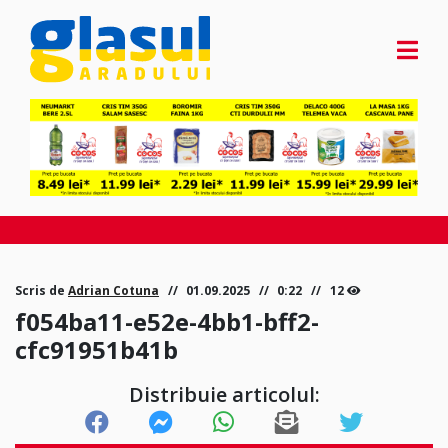
Scris de
Adrian Cotuna
01.09.2025
0:22
12
f054ba11-e52e-4bb1-bff2-
cfc91951b41b
Distribuie articolul: