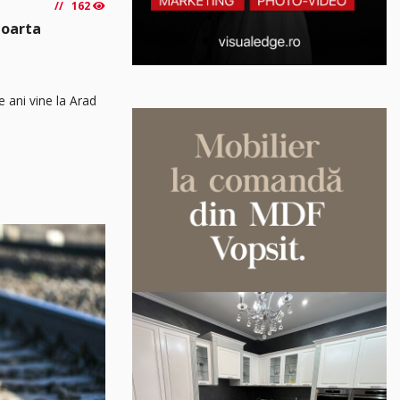
162
poarta
e ani vine la Arad