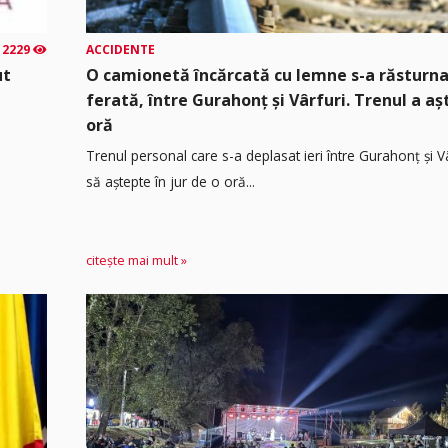
2229
ACCIDENTE
ut
O camionetă încărcată cu lemne s-a răsturna
ferată, între Gurahonț și Vârfuri. Trenul a a
oră
Trenul personal care s-a deplasat ieri între Gurahonț și Vâ
să aștepte în jur de o oră...
citește mai mult »