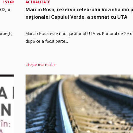
153
ACTUALITATE
3D, o
Marcio Rosa, rezerva celebrului Vozinha din 
naționalei Capului Verde, a semnat cu UTA
rbești,
Marcio Rosa este noul jucător al UTA-ei. Portarul de 29 d
după ce a făcut parte...
citește mai mult »