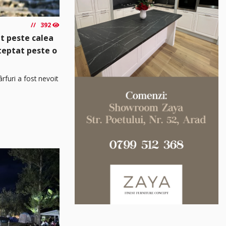
392
t peste calea
șteptat peste o
rfuri a fost nevoit