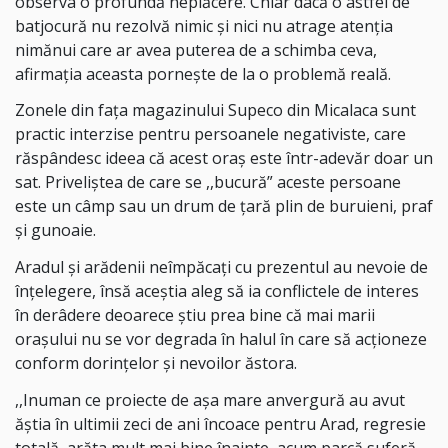
observa o profundă neplăcere. Chiar dacă o astfel de
batjocură nu rezolvă nimic și nici nu atrage atenția
nimănui care ar avea puterea de a schimba ceva,
afirmația aceasta pornește de la o problemă reală.
Zonele din fața magazinului Supeco din Micalaca sunt
practic interzise pentru persoanele negativiste, care
răspândesc ideea că acest oraș este într-adevăr doar un
sat. Priveliștea de care se ,,bucură” aceste persoane
este un câmp sau un drum de țară plin de buruieni, praf
și gunoaie.
Aradul și arădenii neîmpăcați cu prezentul au nevoie de
înțelegere, însă aceștia aleg să ia conflictele de interes
în derâdere deoarece știu prea bine că mai marii
orașului nu se vor degrada în halul în care să acționeze
conform dorințelor și nevoilor ăstora.
,,I
numan ce proiecte de așa mare anvergură au avut
ăștia în ultimii zeci de ani încoace pentru A
rad,
regresie