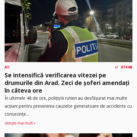
A1
974
Se intensifică verificarea vitezei pe
drumurile din Arad. Zeci de șoferi amendați
în câteva ore
În ultimele 48 de ore, polițiștii rutieri au desfășurat mai multe
acțiuni pentru prevenirea cauzelor generatoare de accidente cu
consecințe...
citește mai mult »