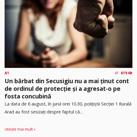
A1
619
Un bărbat din Secusigiu nu a mai ținut cont
de ordinul de protecție și a agresat-o pe
fosta concubină
​La data de 6 august, în jurul orei 10.30, polițiștii Secției 1 Rurală
Arad au fost sesizați despre faptul că...
citește mai mult »