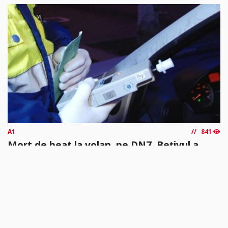
A1
841
Mort de beat la volan, pe DN7. Bețivul a
fost prins la Săvârșin
​La data de 7 august, în jurul orei 00.45, polițiștii Secției 8 Rurală
Săvârșin au depistat un bărbat de 52...
citește mai mult »