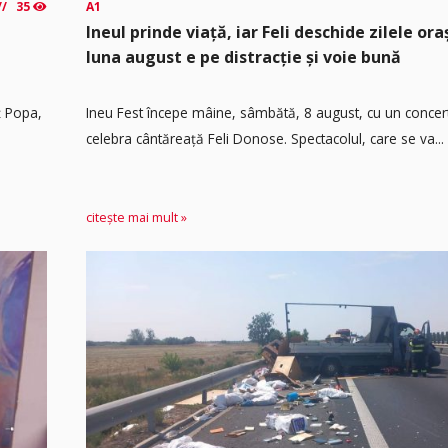
35
A1
Ineul prinde viață, iar Feli deschide zilele or
luna august e pe distracție și voie bună
ț Popa,
Ineu Fest începe mâine, sâmbătă, 8 august, cu un concer
celebra cântăreață Feli Donose. Spectacolul, care se va...
citește mai mult »