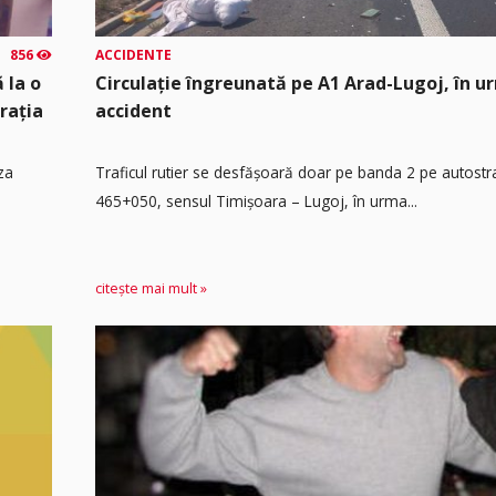
856
ACCIDENTE
 la o
Circulație îngreunată pe A1 Arad-Lugoj, în u
rația
accident
za
Traficul rutier se desfășoară doar pe banda 2 pe autost
465+050, sensul Timişoara – Lugoj, în urma...
citește mai mult »