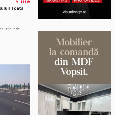
164
așului! Toată
t susținut de