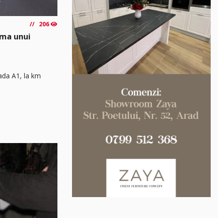
206
rma unui
rada A1, la km