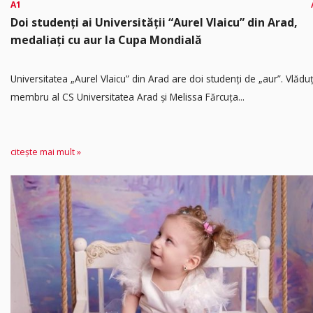
A1
Doi studenți ai Universității “Aurel Vlaicu” din Arad,
medaliați cu aur la Cupa Mondială
Universitatea „Aurel Vlaicu” din Arad are doi studenți de „aur”. Vlădu
membru al CS Universitatea Arad și Melissa Fărcuța...
citește mai mult »