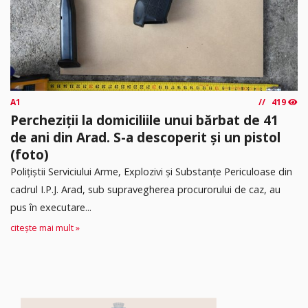
A1
419
Percheziții la domiciliile unui bărbat de 41
de ani din Arad. S-a descoperit și un pistol
(foto)
Polițiștii Serviciului Arme, Explozivi și Substanțe Periculoase din
cadrul I.P.J. Arad, sub supravegherea procurorului de caz, au
pus în executare...
citește mai mult »