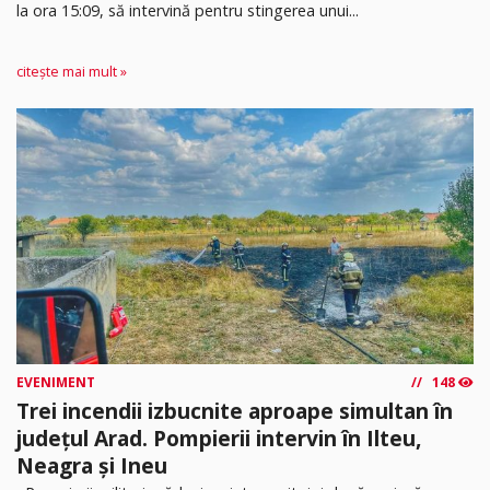
la ora 15:09, să intervină pentru stingerea unui...
citește mai mult »
EVENIMENT
148
Trei incendii izbucnite aproape simultan în
județul Arad. Pompierii intervin în Ilteu,
Neagra și Ineu