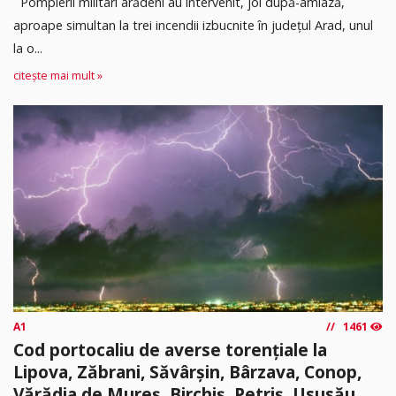
Pompierii militari arădeni au intervenit, joi după-amiază,
aproape simultan la trei incendii izbucnite în județul Arad, unul
la o...
citește mai mult »
A1
1461
Cod portocaliu de averse torențiale la
Lipova, Zăbrani, Săvârșin, Bârzava, Conop,
Vărădia de Mureș, Birchiș, Petriș, Ususău,