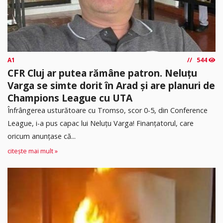
A1
544
CFR Cluj ar putea rămâne patron. Neluțu
Varga se simte dorit în Arad și are planuri de
Champions League cu UTA
Înfrângerea usturătoare cu Tromso, scor 0-5, din Conference
League, i-a pus capac lui Neluțu Varga! Finanțatorul, care
oricum anunțase că...
citește mai mult »