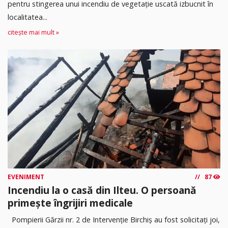
pentru stingerea unui incendiu de vegetație uscată izbucnit în
localitatea...
citește mai mult »
EVENIMENT
87
Incendiu la o casă din Ilteu. O persoană
primește îngrijiri medicale
Pompierii Gărzii nr. 2 de Intervenție Birchiș au fost solicitați joi,