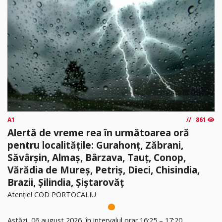
A1
861
Alertă de vreme rea în următoarea oră
pentru localitățile: Gurahonț, Zăbrani,
Săvârșin, Almaș, Bârzava, Tauț, Conop,
Vărădia de Mureș, Petriș, Dieci, Chisindia,
Brazii, Șilindia, Șiștarovăț
Atenție! COD PORTOCALIU
Astăzi, 06 august 2026, în intervalul orar 16:25 – 17:20,