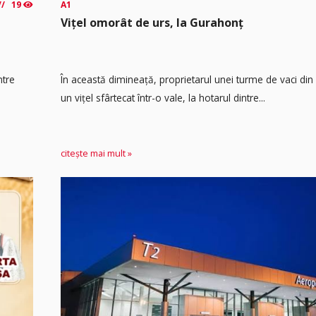
19
A1
Vițel omorât de urs, la Gurahonț
ntre
În această dimineață, proprietarul unei turme de vaci din
un vițel sfârtecat într-o vale, la hotarul dintre...
citește mai mult »