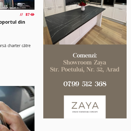
87
oportul din
rsă charter către