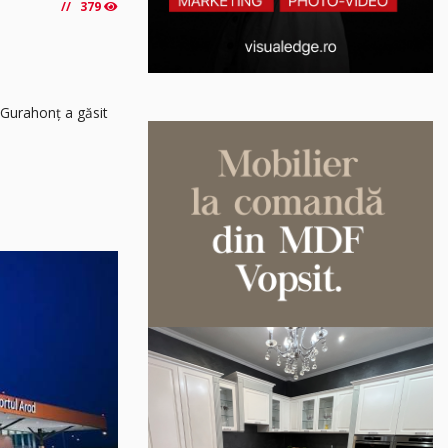
379
 Gurahonț a găsit