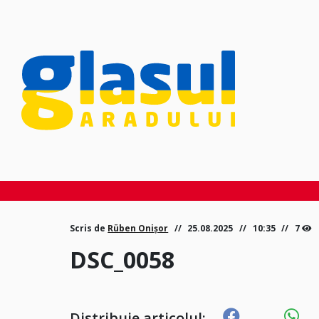
Scris de
Rüben Onișor
25.08.2025
10:35
7
DSC_0058
Distribuie articolul: