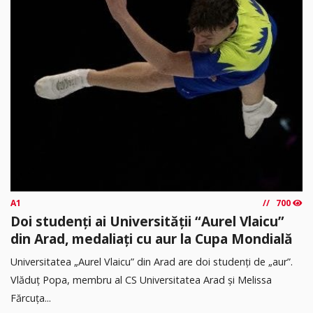
A1
700
Doi studenți ai Universității “Aurel Vlaicu”
din Arad, medaliați cu aur la Cupa Mondială
Universitatea „Aurel Vlaicu” din Arad are doi studenți de „aur”.
Vlăduț Popa, membru al CS Universitatea Arad și Melissa
Fărcuța...