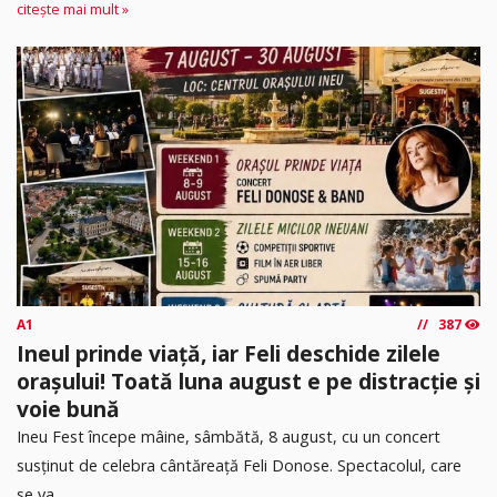
citește mai mult »
A1
387
Ineul prinde viață, iar Feli deschide zilele
orașului! Toată luna august e pe distracție și
voie bună
Ineu Fest începe mâine, sâmbătă, 8 august, cu un concert
susținut de celebra cântăreață Feli Donose. Spectacolul, care
se va...