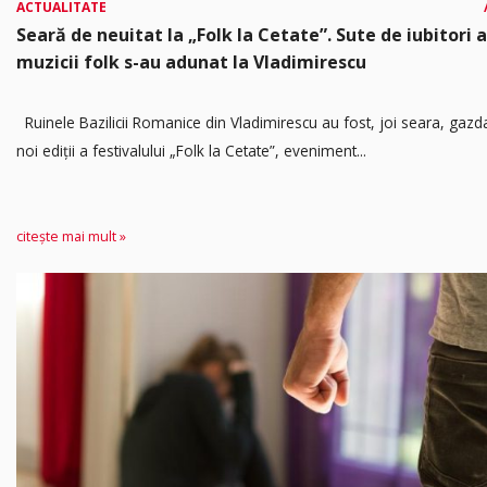
ACTUALITATE
Seară de neuitat la „Folk la Cetate”. Sute de iubitori a
muzicii folk s-au adunat la Vladimirescu
Ruinele Bazilicii Romanice din Vladimirescu au fost, joi seara, gazd
noi ediții a festivalului „Folk la Cetate”, eveniment...
citește mai mult »