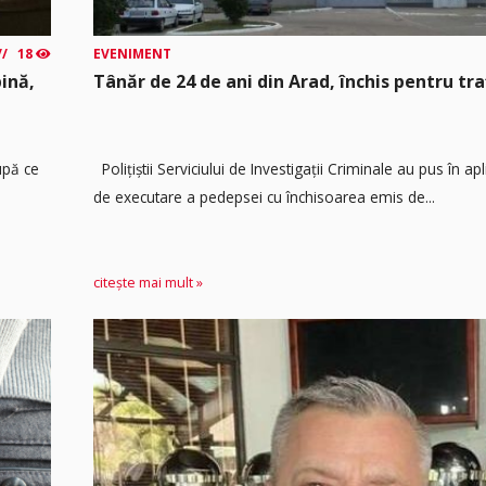
18
EVENIMENT
ină,
Tânăr de 24 de ani din Arad, închis pentru tra
upă ce
Polițiștii Serviciului de Investigații Criminale au pus în 
de executare a pedepsei cu închisoarea emis de...
citește mai mult »