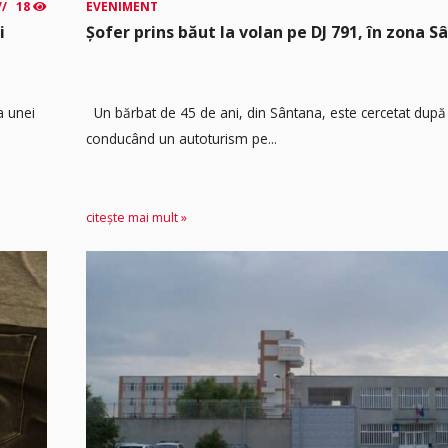
18
EVENIMENT
i
Șofer prins băut la volan pe DJ 791, în zona 
a unei
Un bărbat de 45 de ani, din Sântana, este cercetat după 
conducând un autoturism pe...
citește mai mult »