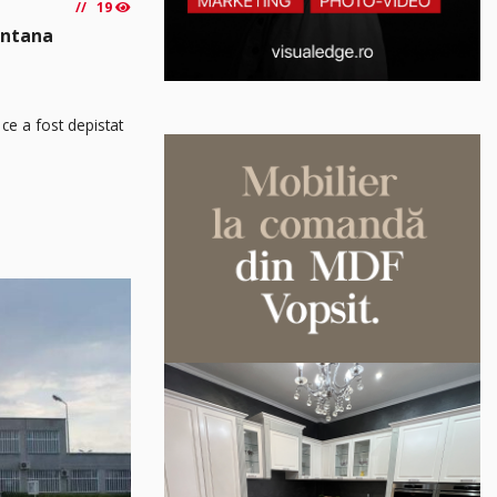
19
Sântana
ce a fost depistat