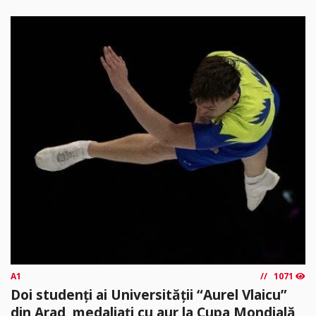
A1
1071
Doi studenți ai Universității “Aurel Vlaicu”
din Arad, medaliați cu aur la Cupa Mondială