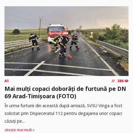
A1
386
Mai mulți copaci doborâți de furtună pe DN
69 Arad-Timișoara (FOTO)
În urma furtunii din această după-amiază, SVSU Vinga a fost
solicitat prin Dispeceratul 112 pentru degajarea unor copaci
căzuți pe...
citește mai mult »