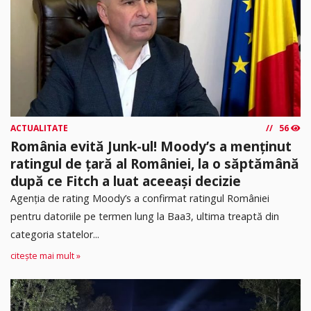
ACTUALITATE
56
România evită Junk-ul! Moody’s a menținut
ratingul de țară al României, la o săptămână
după ce Fitch a luat aceeași decizie
Agenția de rating Moody’s a confirmat ratingul României
pentru datoriile pe termen lung la Baa3, ultima treaptă din
categoria statelor...
citește mai mult »