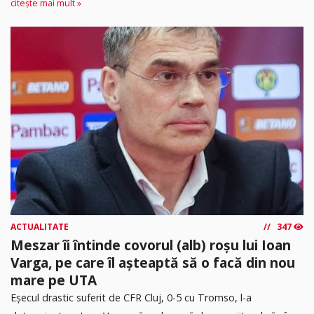
citește mai mult »
ACTUALITATE
347
Meszar îi întinde covorul (alb) roșu lui Ioan
Varga, pe care îl așteaptă să o facă din nou
mare pe UTA
Eșecul drastic suferit de CFR Cluj, 0-5 cu Tromso, l-a