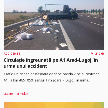
ACCIDENTE
210
Circulație îngreunată pe A1 Arad-Lugoj, în
urma unui accident
Traficul rutier se desfășoară doar pe banda 2 pe autostrada
A1, la km 465+050, sensul Timişoara – Lugoj, în urma...
citește mai mult »