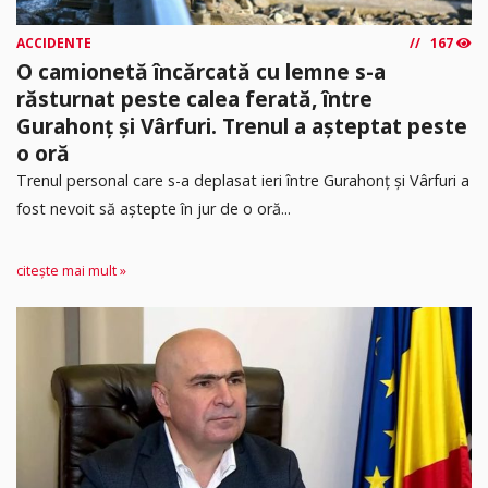
ACCIDENTE
167
O camionetă încărcată cu lemne s-a
răsturnat peste calea ferată, între
Gurahonț și Vârfuri. Trenul a așteptat peste
o oră
Trenul personal care s-a deplasat ieri între Gurahonț și Vârfuri a
fost nevoit să aștepte în jur de o oră...
citește mai mult »