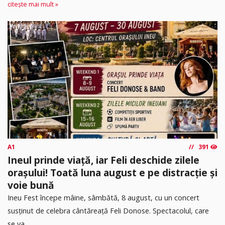
citește mai mult »
A1
391
Ineul prinde viață, iar Feli deschide zilele
orașului! Toată luna august e pe distracție și
voie bună
Ineu Fest începe mâine, sâmbătă, 8 august, cu un concert
susținut de celebra cântăreață Feli Donose. Spectacolul, care
se va...