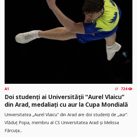
A1
724
Doi studenți ai Universității “Aurel Vlaicu”
din Arad, medaliați cu aur la Cupa Mondială
Universitatea „Aurel Vlaicu” din Arad are doi studenți de „aur”.
Vlăduț Popa, membru al CS Universitatea Arad și Melissa
Fărcuța...