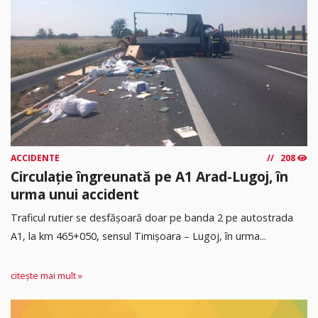
ACCIDENTE
208
Circulație îngreunată pe A1 Arad-Lugoj, în
urma unui accident
Traficul rutier se desfășoară doar pe banda 2 pe autostrada
A1, la km 465+050, sensul Timişoara – Lugoj, în urma...
citește mai mult »