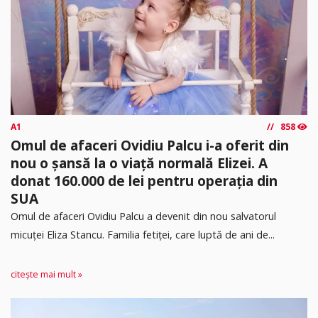
A1
858
Omul de afaceri Ovidiu Palcu i-a oferit din
nou o șansă la o viață normală Elizei. A
donat 160.000 de lei pentru operația din
SUA
Omul de afaceri Ovidiu Palcu a devenit din nou salvatorul
micuței Eliza Stancu. Familia fetiței, care luptă de ani de...
citește mai mult »