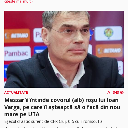
citește mai mult »
ACTUALITATE
343
Meszar îi întinde covorul (alb) roșu lui Ioan
Varga, pe care îl așteaptă să o facă din nou
mare pe UTA
Eșecul drastic suferit de CFR Cluj, 0-5 cu Tromso, l-a