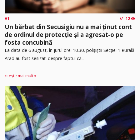
A1
12
Un bărbat din Secusigiu nu a mai ținut cont
de ordinul de protecție și a agresat-o pe
fosta concubină
​La data de 6 august, în jurul orei 10.30, polițiștii Secției 1 Rurală
Arad au fost sesizați despre faptul că...
citește mai mult »