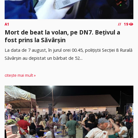
A1
19
Mort de beat la volan, pe DN7. Bețivul a
fost prins la Săvârșin
​La data de 7 august, în jurul orei 00.45, polițiștii Secției 8 Rurală
Săvârșin au depistat un bărbat de 52...
citește mai mult »