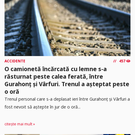
ACCIDENTE
457
O camionetă încărcată cu lemne s-a
răsturnat peste calea ferată, între
Gurahonț și Vârfuri. Trenul a așteptat peste
o oră
Trenul personal care s-a deplasat ieri între Gurahonț și Vârfuri a
fost nevoit să aștepte în jur de o oră...
citește mai mult »