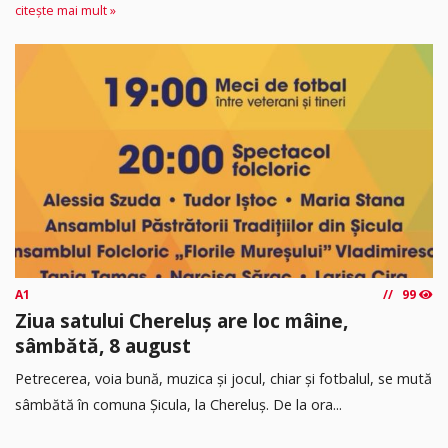
citește mai mult »
A1
99
Ziua satului Chereluș are loc mâine,
sâmbătă, 8 august
Petrecerea, voia bună, muzica și jocul, chiar și fotbalul, se mută
sâmbătă în comuna Șicula, la Chereluș. De la ora...