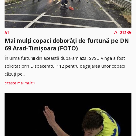
A1
212
Mai mulți copaci doborâți de furtună pe DN
69 Arad-Timișoara (FOTO)
În urma furtunii din această după-amiază, SVSU Vinga a fost
solicitat prin Dispeceratul 112 pentru degajarea unor copaci
căzuți pe...
citește mai mult »