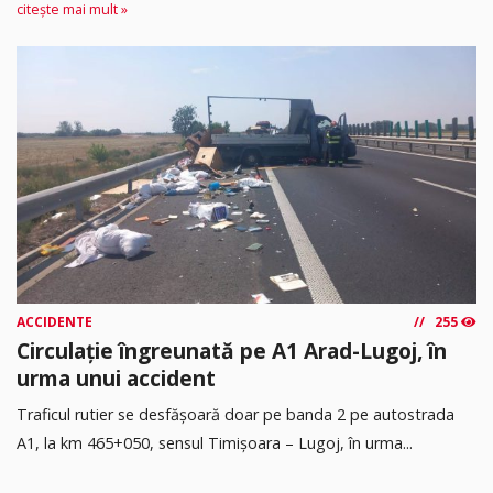
citește mai mult »
ACCIDENTE
255
Circulație îngreunată pe A1 Arad-Lugoj, în
urma unui accident
Traficul rutier se desfășoară doar pe banda 2 pe autostrada
A1, la km 465+050, sensul Timişoara – Lugoj, în urma...