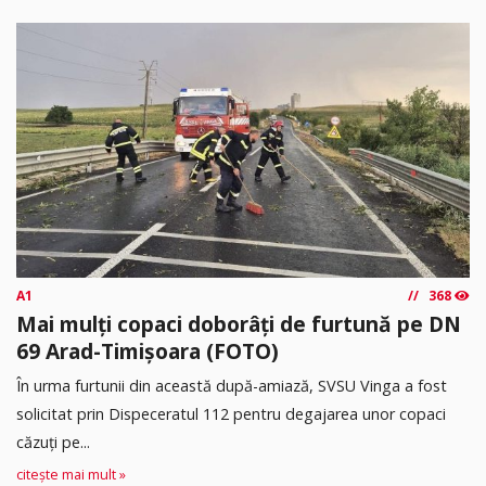
A1
368
Mai mulți copaci doborâți de furtună pe DN
69 Arad-Timișoara (FOTO)
În urma furtunii din această după-amiază, SVSU Vinga a fost
solicitat prin Dispeceratul 112 pentru degajarea unor copaci
căzuți pe...
citește mai mult »