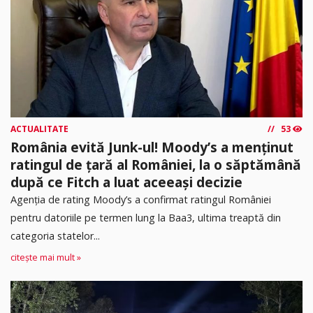
ACTUALITATE
53
România evită Junk-ul! Moody’s a menținut
ratingul de țară al României, la o săptămână
după ce Fitch a luat aceeași decizie
Agenția de rating Moody’s a confirmat ratingul României
pentru datoriile pe termen lung la Baa3, ultima treaptă din
categoria statelor...
citește mai mult »