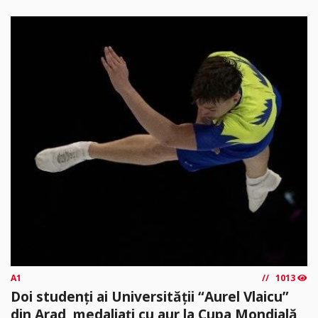
A1
1013
Doi studenți ai Universității “Aurel Vlaicu”
din Arad, medaliați cu aur la Cupa Mondială