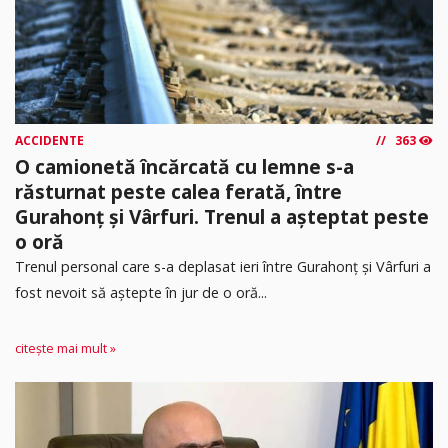
ACCIDENTE
363
O camionetă încărcată cu lemne s-a
răsturnat peste calea ferată, între
Gurahonț și Vârfuri. Trenul a așteptat peste
o oră
Trenul personal care s-a deplasat ieri între Gurahonț și Vârfuri a
fost nevoit să aștepte în jur de o oră...
citește mai mult »