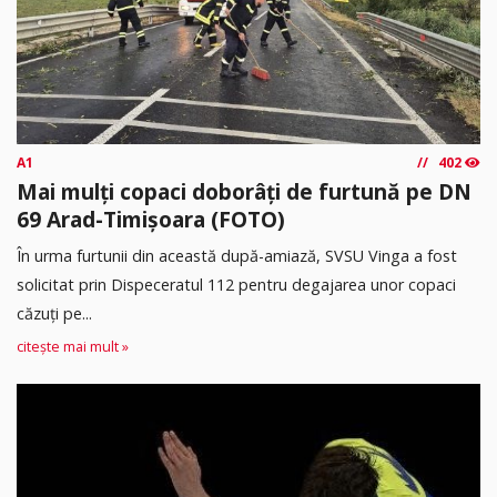
A1
402
Mai mulți copaci doborâți de furtună pe DN
69 Arad-Timișoara (FOTO)
În urma furtunii din această după-amiază, SVSU Vinga a fost
solicitat prin Dispeceratul 112 pentru degajarea unor copaci
căzuți pe...
citește mai mult »