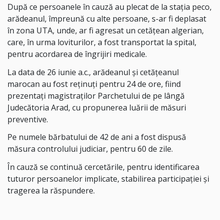
După ce persoanele în cauză au plecat de la stația peco,
arădeanul, împreună cu alte persoane, s-ar fi deplasat
în zona UTA, unde, ar fi agresat un cetățean algerian,
care, în urma loviturilor, a fost transportat la spital,
pentru acordarea de îngrijiri medicale.
La data de 26 iunie a.c., arădeanul și cetățeanul
marocan au fost reținuți pentru 24 de ore, fiind
prezentați magistraților Parchetului de pe lângă
Judecătoria Arad, cu propunerea luării de măsuri
preventive.
Pe numele bărbatului de 42 de ani a fost dispusă
măsura controlului judiciar, pentru 60 de zile.
În cauză se continuă cercetările, pentru identificarea
tuturor persoanelor implicate, stabilirea participației și
tragerea la răspundere.