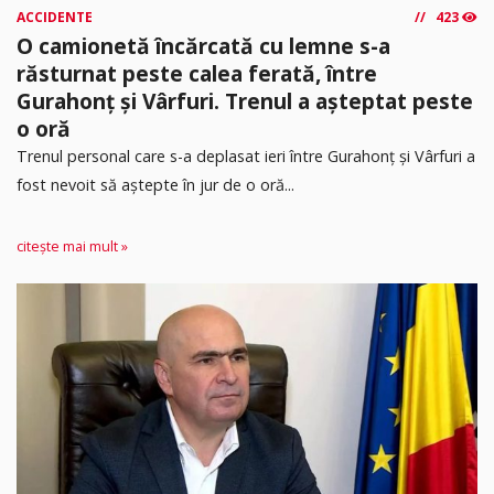
ACCIDENTE
423
O camionetă încărcată cu lemne s-a
răsturnat peste calea ferată, între
Gurahonț și Vârfuri. Trenul a așteptat peste
o oră
Trenul personal care s-a deplasat ieri între Gurahonț și Vârfuri a
fost nevoit să aștepte în jur de o oră...
citește mai mult »