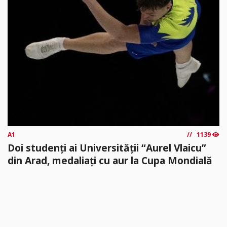
A1
1139
Doi studenți ai Universității “Aurel Vlaicu”
din Arad, medaliați cu aur la Cupa Mondială
Universitatea „Aurel Vlaicu” din Arad are doi studenți de „aur”.
Vlăduț Popa, membru al CS Universitatea Arad și Melissa
Fărcuța...
citește mai mult »