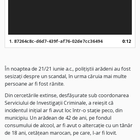
1.
87264c8c-d6d7-439f-af76-02de7cc36494
0:12
În noaptea de 21/21 iunie a.c., polițiștii arădeni au fost
sesizați despre un scandal, în urma căruia mai multe
persoane ar fi fost rănite.
Din cercetările extinse, desfășurate sub coordonarea
Serviciului de Investigații Criminale, a reieșit că
incidentul inițial ar fi avut loc într-o stație peco, din
municipiu. Un arădean de 42 de ani, pe fondul
consumului de alcool, ar fi avut o altercație cu un tânăr
de 18 ani, cetățean marocan, pe care, l-ar fi lovit.