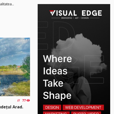
litatea...
77
udețul Arad.