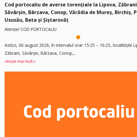
Cod portocaliu de averse torențiale la Lipova, Zăbrani
Săvârșin, Bârzava, Conop, Vărădia de Mureș, Birchiș, P
Ususău, Bata și Șiștarovăț
Atenție! COD PORTOCALIU
Astăzi, 06 august 2026, în intervalul orar 15:25 – 16:25, localitățile L
Zăbrani, Săvârșin, Bârzava, Conop,...
citește mai mult »