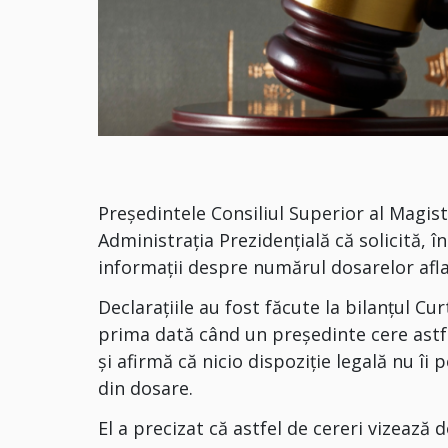
Președintele Consiliul Superior al Magis
Administrația Prezidențială că solicită, 
informații despre numărul dosarelor aflat
Declarațiile au fost făcute la bilanțul Cu
prima dată când un președinte cere astf
și afirmă că nicio dispoziție legală nu îi 
din dosare.
El a precizat că astfel de cereri vizează d