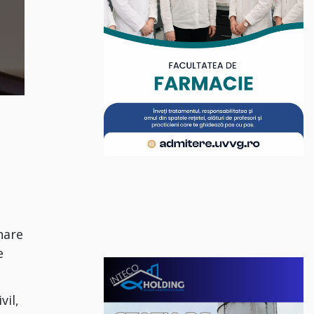
t
nare
e
vil,