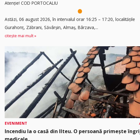
Atenție! COD PORTOCALIU
Astăzi, 06 august 2026, în intervalul orar 16:25 – 17:20, localitățile
Gurahonț, Zăbrani, Săvârșin, Almaș, Bârzava,...
citește mai mult »
EVENIMENT
Incendiu la o casă din Ilteu. O persoană primește îngrij
medicale