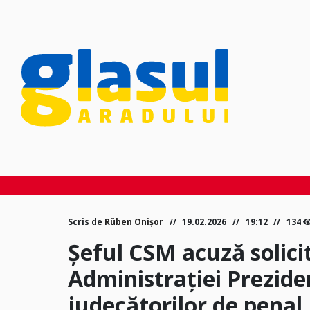
Scris de
Rüben Onișor
19.02.2026
19:12
134
Șeful CSM acuză solici
Administrației Prezide
judecătorilor de penal