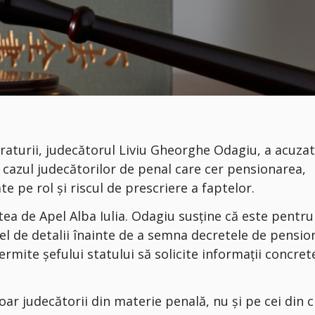
traturii, judecătorul Liviu Gheorghe Odagiu, a acuza
în cazul judecătorilor de penal care cer pensionarea,
e pe rol și riscul de prescriere a faptelor.
rtea de Apel Alba Iulia. Odagiu susține că este pentru
el de detalii înainte de a semna decretele de pensio
permite șefului statului să solicite informații concret
oar judecătorii din materie penală, nu și pe cei din ci