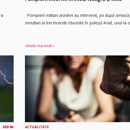
ra
Pompierii militari arădeni au intervenit, joi după-amiaz
simultan la trei incendii izbucnite în județul Arad, unul la o.
citește mai mult »
888
ACTUALITATE