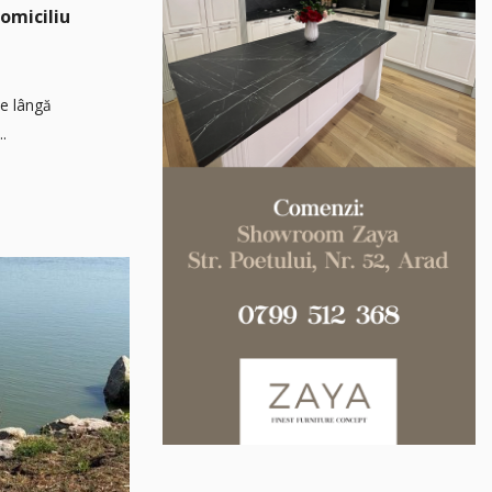
domiciliu
pe lângă
..