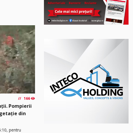
166
ții. Pompierii
egetație din
5:10, pentru