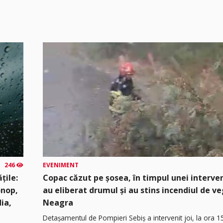
246
EVENIMENT
țile:
Copac căzut pe șosea, în timpul unei interven
onop,
au eliberat drumul și au stins incendiul de v
dia,
Neagra
Detașamentul de Pompieri Sebiș a intervenit joi, la ora 1