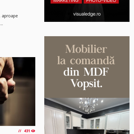
ă, aproape
..
431