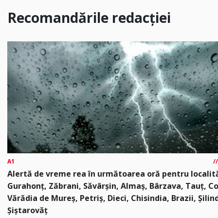
Recomandările redacției
A1
Alertă de vreme rea în următoarea oră pentru localită
Gurahonț, Zăbrani, Săvârșin, Almaș, Bârzava, Tauț, C
Vărădia de Mureș, Petriș, Dieci, Chisindia, Brazii, Șilin
Șiștarovăț