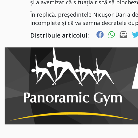
și a avertizat că situația riscă să blochez
În replică, președintele Nicuşor Dan a d
incomplete și că va semna decretele du
Distribuie articolul: