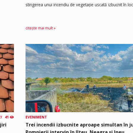
stingerea unui incendiu de vegetație uscată izbucnit în loca
citește mai mult »
41
EVENIMENT
iri
Trei incendii izbucnite aproape simultan în j
Pompierii intervin în Ilteu, Neagra și Ineu