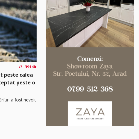
391
t peste calea
șteptat peste o
rfuri a fost nevoit