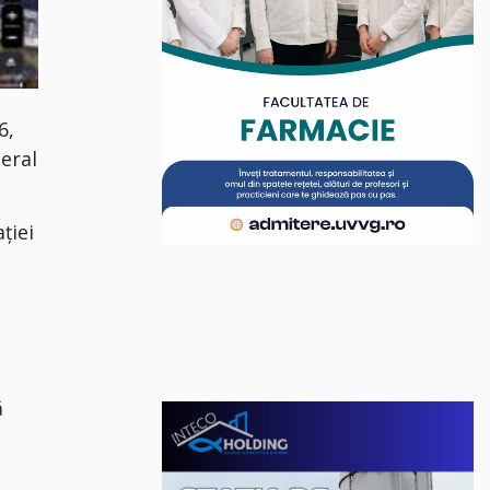
6,
neral
ției
i
ă