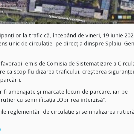
anților la trafic că, începând de vineri, 19 iunie 202
ns unic de circulație, pe direcția dinspre Splaiul Ge
favorabil emis de Comisia de Sistematizare a Circula
are ca scop fluidizarea traficului, creșterea siguranțe
parcării.
r fi amenajate și marcate locuri de parcare, iar pe
rutier cu semnificația „Oprirea interzisă”.
e reglementări de circulație și semnalizarea rutier