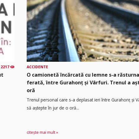
2217
ACCIDENTE
ut
O camionetă încărcată cu lemne s-a răsturna
ferată, între Gurahonț și Vârfuri. Trenul a a
oră
Trenul personal care s-a deplasat ieri între Gurahonț și Vâ
să aștepte în jur de o oră...
citește mai mult »