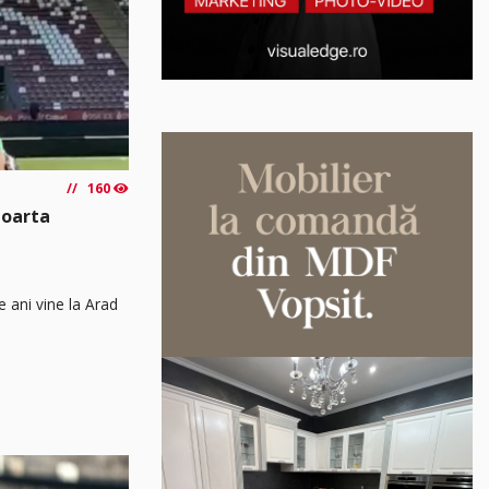
160
poarta
e ani vine la Arad