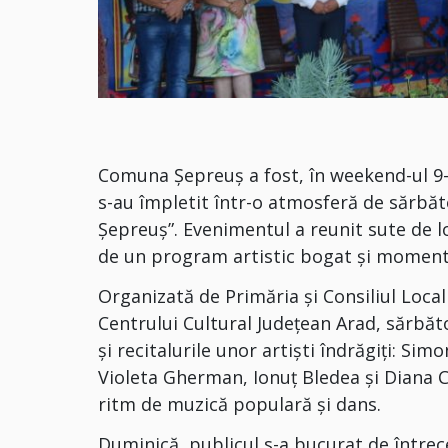
Comuna Șepreuș a fost, în weekend-ul 9–
s-au împletit într-o atmosferă de sărbăto
Șepreuș”. Evenimentul a reunit sute de lo
de un program artistic bogat și momente
Organizată de Primăria și Consiliul Local 
Centrului Cultural Județean Arad, sărbă
și recitalurile unor artiști îndrăgiți: S
Violeta Gherman, Ionuț Bledea și Diana C
ritm de muzică populară și dans.
Duminică, publicul s-a bucurat de întrec