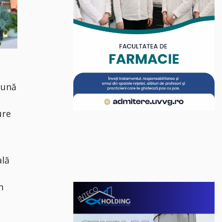
bună
ure
ală
n