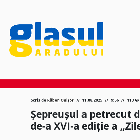
Scris de
Rüben Onișor
11.08.2025
9:56
113
Șepreușul a petrecut d
de-a XVI-a ediție a „Zi