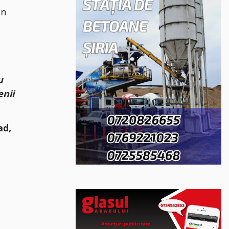
un
u
enii
ad,