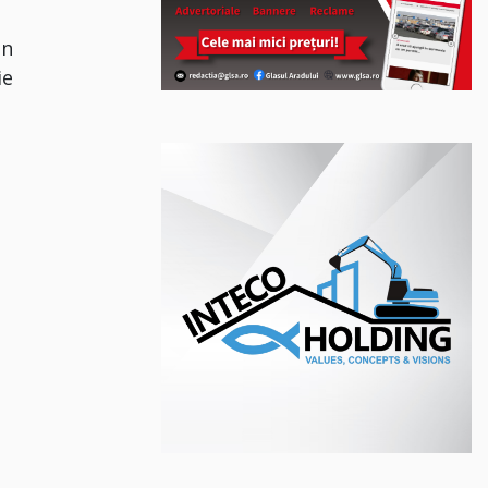
un
ie