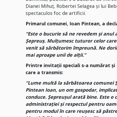
Dianei Mihuț, Robertei Selagea și lui Beb
spectaculos foc de artificii.
Primarul comunei, Ioan Pintean, a decl
“Este o bucurie să ne revedem și anul a
Șepreuș. Mulțumesc tuturor celor care a
venit să sărbătorim împreună. Ne dorim
mai aproape unii de alții.”
Printre invitații speciali s-a numărat ș
care a transmis:
“Lume multă la sărbătoarea comunei Șe
Pintean Ioan, un om gospodar, implicat,
conduce. Șepreușul arată bine. Este o 
administrației și respectul pentru oame
pentru modul în care reușesc să păstre