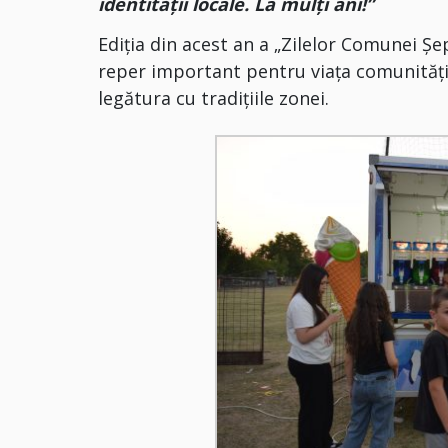
identității locale. La mulți ani!”
Ediția din acest an a „Zilelor Comunei Ș
reper important pentru viața comunității
legătura cu tradițiile zonei.