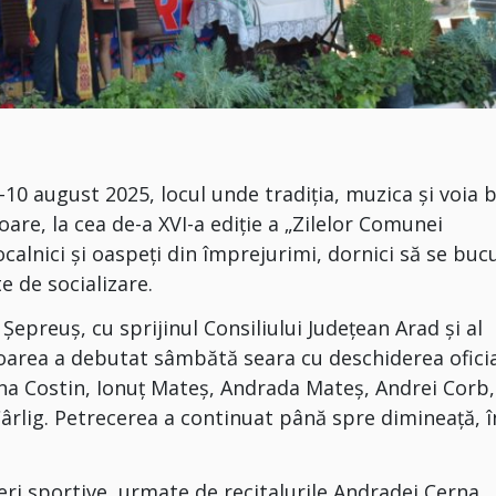
10 august 2025, locul unde tradiția, muzica și voia 
are, la cea de-a XVI-a ediție a „Zilelor Comunei
calnici și oaspeți din împrejurimi, dornici să se buc
 de socializare.
Șepreuș, cu sprijinul Consiliului Județean Arad și al
toarea a debutat sâmbătă seara cu deschiderea ofici
imona Costin, Ionuț Mateș, Andrada Mateș, Andrei Corb,
ârlig. Petrecerea a continuat până spre dimineață, î
eri sportive, urmate de recitalurile Andradei Cerna,