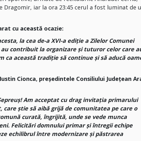
e Dragomir, iar la ora 23:45 cerul a fost luminat de 
arat cu această ocazie:
cesta, la cea de-a XVI-a ediție a Zilelor Comunei
u contribuit la organizare și tuturor celor care a
 ca această tradiție să continue și să aducă oam
i Iustin Cionca, președintele Consiliului Județean Ar
preuș! Am acceptat cu drag invitația primarului
 care știe să aibă grijă de comunitatea pe care o
comună curată, îngrijită, unde se vede munca
ni. Felicitări domnului primar și întregii echipe
ze echilibrul între modernizare și păstrarea