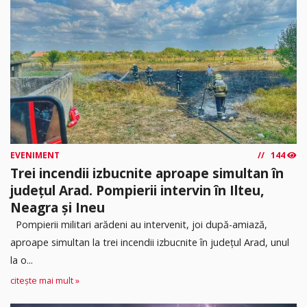
EVENIMENT
144
Trei incendii izbucnite aproape simultan în
județul Arad. Pompierii intervin în Ilteu,
Neagra și Ineu
Pompierii militari arădeni au intervenit, joi după-amiază,
aproape simultan la trei incendii izbucnite în județul Arad, unul
la o...
citește mai mult »