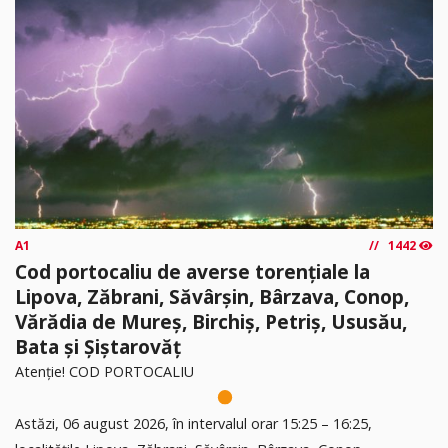
A1
1442
Cod portocaliu de averse torențiale la
Lipova, Zăbrani, Săvârșin, Bârzava, Conop,
Vărădia de Mureș, Birchiș, Petriș, Ususău,
Bata și Șiștarovăț
Atenție! COD PORTOCALIU
Astăzi, 06 august 2026, în intervalul orar 15:25 – 16:25,