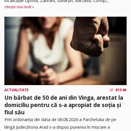
localitățile Lipova, Zăbrani, Săvârșin, Bârzava, Conop,...
citește mai mult »
ACTUALITATE
815
Un bărbat de 50 de ani din Vinga, arestat la
domiciliu pentru că s-a apropiat de soția și
fiul său
Prin ordonanța din data de 06.08.2026 a Parchetului de pe
lângă Judecătoria Arad s-a dispus punerea în mişcare a