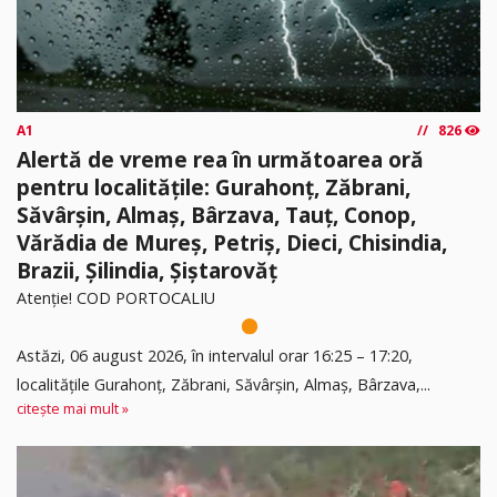
A1
826
Alertă de vreme rea în următoarea oră
pentru localitățile: Gurahonț, Zăbrani,
Săvârșin, Almaș, Bârzava, Tauț, Conop,
Vărădia de Mureș, Petriș, Dieci, Chisindia,
Brazii, Șilindia, Șiștarovăț
Atenție! COD PORTOCALIU
Astăzi, 06 august 2026, în intervalul orar 16:25 – 17:20,
localitățile Gurahonț, Zăbrani, Săvârșin, Almaș, Bârzava,...
citește mai mult »