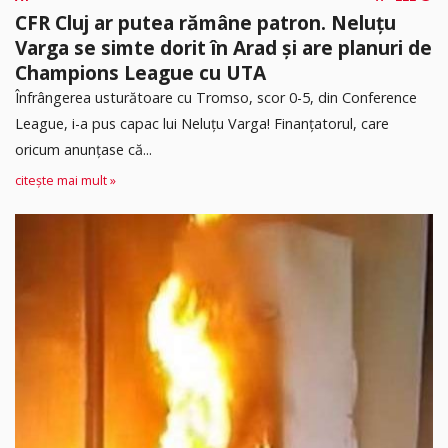
CFR Cluj ar putea rămâne patron. Neluțu
Varga se simte dorit în Arad și are planuri de
Champions League cu UTA
Înfrângerea usturătoare cu Tromso, scor 0-5, din Conference
League, i-a pus capac lui Neluțu Varga! Finanțatorul, care
oricum anunțase că...
citește mai mult »