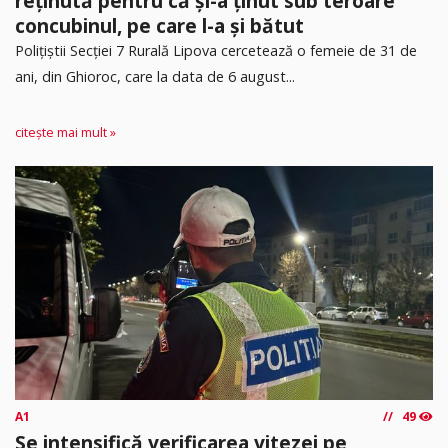
reținută pentru că și-a ținut sub teroare
concubinul, pe care l-a și bătut
​Polițiștii Secției 7 Rurală Lipova cercetează o femeie de 31 de
ani, din Ghioroc, care la data de 6 august...
citește mai mult »
A1
49
Se intensifică verificarea vitezei pe