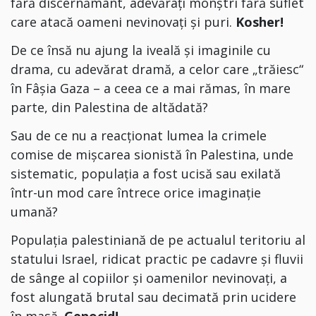
fără discernământ, adevărați monștri fără suflet
care atacă oameni nevinovați și puri.
Kosher!
De ce însă nu ajung la iveală și imaginile cu
drama, cu adevărat dramă, a celor care „trăiesc“
în Fâșia Gaza – a ceea ce a mai rămas,
în mare
parte,
din Palestina de altădată?
Sau de ce nu a reacționat lumea la crimele
comise de mișcarea sionistă în Palestina, unde
sistematic, populația a fost ucisă sau exilată
într-un mod care întrece orice imaginație
umană?
Populația palestiniană de pe actualul teritoriu al
statului Israel, ridicat practic pe cadavre și fluvii
de sânge al copiilor și oamenilor nevinovați, a
fost alungată brutal
sau decimată
prin ucidere
în masă.
Genocid!