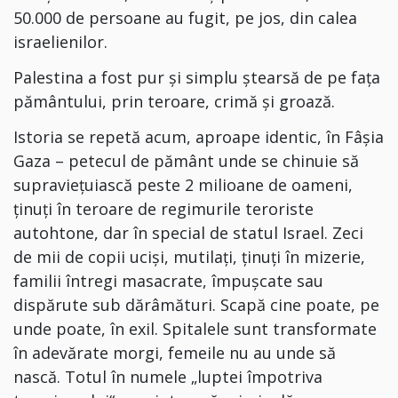
50.000 de persoane au fugit, pe jos, din calea
israelienilor.
Palestina a fost pur și simplu ștearsă de pe fața
pământului, prin teroare, crimă și groază.
I
storia se repetă acum, aproape identic, în Fâșia
Gaza – petecul de pământ unde se chinuie să
supraviețuiască peste 2 milioane de oameni,
ținuți în teroare de regimurile teroriste
autohtone, dar în special de statul Israel. Zeci
de mii de copii uciși, mutilați, ținuți în mizerie,
familii întregi masacrate, împușcate sau
dispărute sub dărâmături. Scapă cine poate, pe
unde poate, în exil. Spitalele sunt transformate
în adevărate morgi, femeile nu au unde să
nască. Totul în numele „luptei împotriva