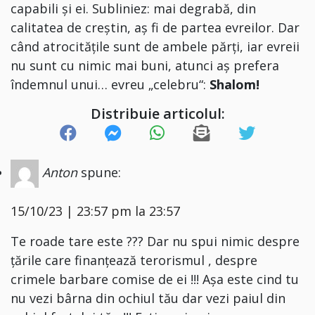
capabili și ei. Subliniez: mai degrabă, din
calitatea de creștin, aș fi de partea evreilor. Dar
când atrocitățile sunt de ambele părți, iar evreii
nu sunt cu nimic mai
buni
, atunci
aș prefera
îndemnul unui… evreu „celebru“:
Shalom!
Distribuie articolul:
Anton
spune:
15/10/23 | 23:57 pm la 23:57
Te roade tare este ??? Dar nu spui nimic despre
țările care finanțează terorismul , despre
crimele barbare comise de ei !!! Așa este cind tu
nu vezi bârna din ochiul tău dar vezi paiul din