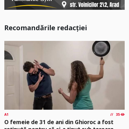
Recomandările redacției
A1
35
O femeie de 31 de ani din Ghioroc a fost