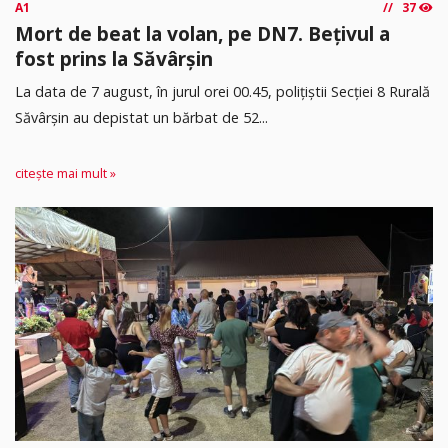
A1
37
Mort de beat la volan, pe DN7. Bețivul a
fost prins la Săvârșin
​La data de 7 august, în jurul orei 00.45, polițiștii Secției 8 Rurală
Săvârșin au depistat un bărbat de 52...
citește mai mult »