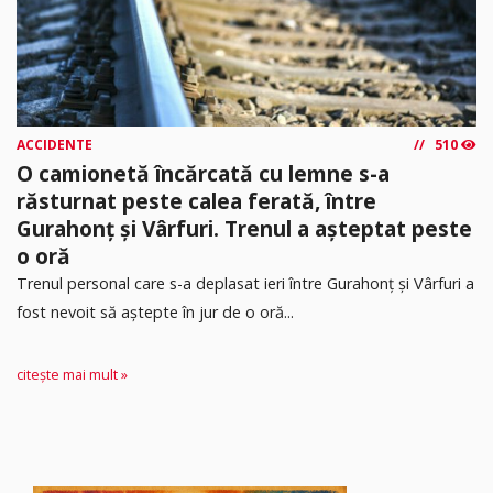
ACCIDENTE
510
O camionetă încărcată cu lemne s-a
răsturnat peste calea ferată, între
Gurahonț și Vârfuri. Trenul a așteptat peste
o oră
Trenul personal care s-a deplasat ieri între Gurahonț și Vârfuri a
fost nevoit să aștepte în jur de o oră...
citește mai mult »