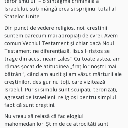
terorismului“ – o sintagmă criminală a
Israelului, sub mângâierea și sprijinul total al
Statelor Unite.
Din punct de vedere religios, noi, creștinii
suntem oarecum mai apropiați de evrei. Avem
comun
Vechiul Testament și chiar dacă Noul
Testament ne diferențiază, Iisus Hristos se
trage din acest neam „ales“.
Cu toate astea, am
rămas șocat de atitudinea „fraților noștri mai
bătrâni“, când am auzit și am văzut mărturii ale
creștinilor, desigur nu toți, care vizitează
Israelul. Pur și simplu sunt scuipați, terorizați,
agresați de israelienii religioși pentru simplul
fapt că sunt creștini.
Nu vreau să reiasă că fac elogiul
mahomedanilor. Știm de ce atrocități sunt