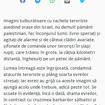
Imagini tulburătoare cu rachete teroriste
asediind orașe din Israel, nu demult pământ
palestinian, fac înconjurul lumii. Evrei speriați și
agitați de alarme și de câteva clădiri avariate,
șifonate de comanda unor teroriști în șlapi
rupți, care trăiesc în grote, la câțiva kilometri
distanță, înghesuiți pe un petec de pământ.
Lumea întreagă este îngrijorată, condamnă
atacurile teroriste și plâng soarta evreilor
stresați. Iar evreii au grijă ca aceste imagini să
ajungă acolo unde trebuie, adică peste tot. Se
scoate în evidență, încă o dată, drama evreilor,
în contrast cu cruzimea barbarilor sălbatici și