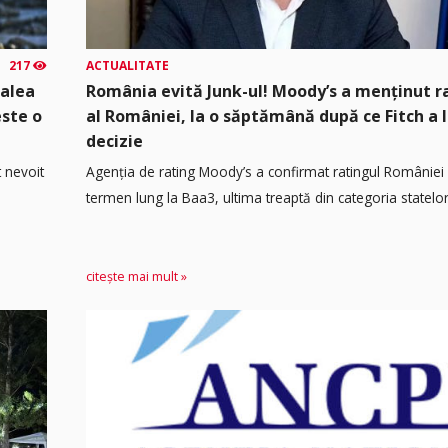
217
ACTUALITATE
calea
România evită Junk-ul! Moody’s a menținut r
este o
al României, la o săptămână după ce Fitch a 
decizie
t nevoit
Agenția de rating Moody’s a confirmat ratingul României 
termen lung la Baa3, ultima treaptă din categoria statelor.
citește mai mult »