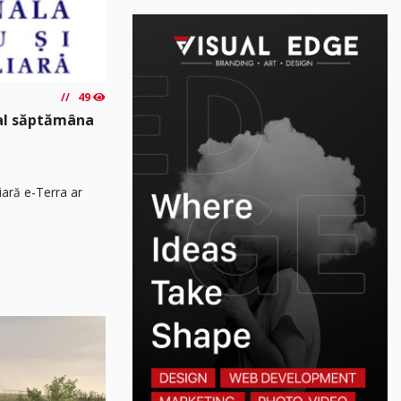
49
nal săptămâna
iară e-Terra ar