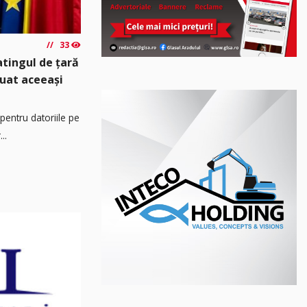
33
atingul de țară
luat aceeași
pentru datoriile pe
..