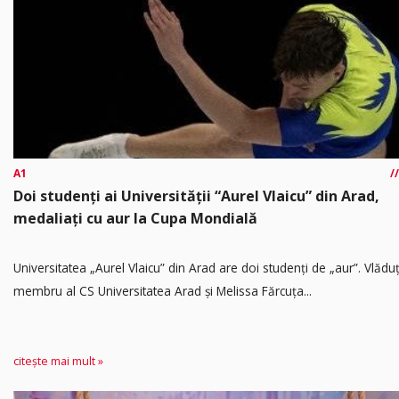
A1
Doi studenți ai Universității “Aurel Vlaicu” din Arad,
medaliați cu aur la Cupa Mondială
Universitatea „Aurel Vlaicu” din Arad are doi studenți de „aur”. Vlădu
membru al CS Universitatea Arad și Melissa Fărcuța...
citește mai mult »