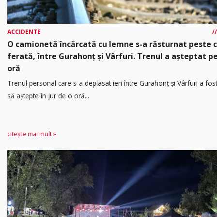
ACCIDENTE
O camionetă încărcată cu lemne s-a răsturnat peste 
ferată, între Gurahonț și Vârfuri. Trenul a așteptat p
oră
Trenul personal care s-a deplasat ieri între Gurahonț și Vârfuri a fos
să aștepte în jur de o oră...
citește mai mult »