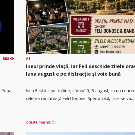
808
A1
Ineul prinde viață, iar Feli deschide zilele or
luna august e pe distracție și voie bună
ț Popa,
Ineu Fest începe mâine, sâmbătă, 8 august, cu un concer
celebra cântăreață Feli Donose. Spectacolul, care se va...
citește mai mult »