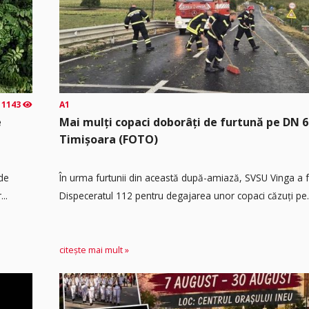
1143
A1
e
Mai mulți copaci doborâți de furtună pe DN 6
Timișoara (FOTO)
 de
În urma furtunii din această după-amiază, SVSU Vinga a fos
..
Dispeceratul 112 pentru degajarea unor copaci căzuți pe.
citește mai mult »