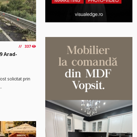
337
9 Arad-
t solicitat prin
..