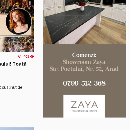
405
așului! Toată
t susținut de