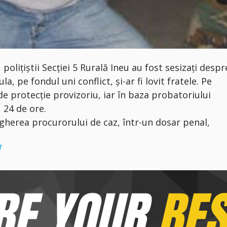
0, polițiștii Secției 5 Rurală Ineu au fost sesizați despr
a, pe fondul uni conflict, și-ar fi lovit fratele. Pe
e protecție provizoriu, iar în baza probatoriului
 24 de ore.
gherea procurorului de caz, într-un dosar penal,