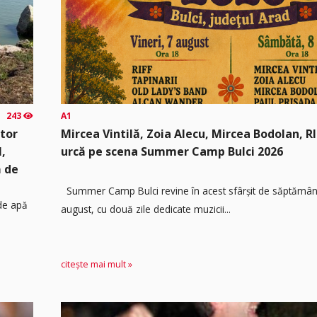
243
A1
ator
Mircea Vintilă, Zoia Alecu, Mircea Bodolan, RIF
l,
urcă pe scena Summer Camp Bulci 2026
ă de
Summer Camp Bulci revine în acest sfârșit de săptămână
 de apă
august, cu două zile dedicate muzicii...
citește mai mult »