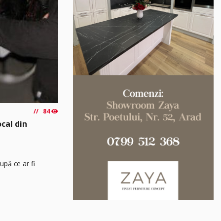
84
ocal din
upă ce ar fi