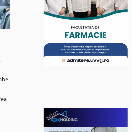
.
l
robe
rea