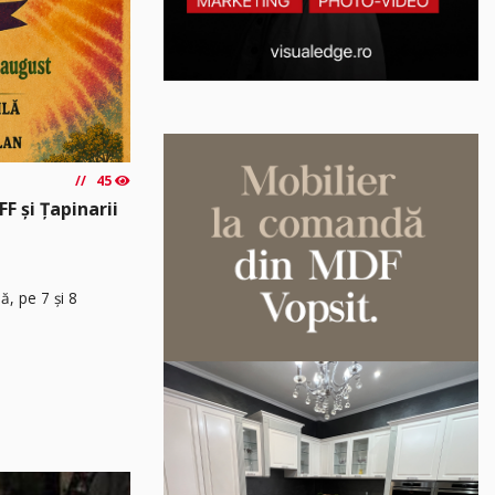
45
F și Țapinarii
, pe 7 și 8