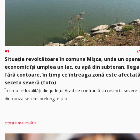
A1
Situație revoltătoare în comuna Mișca, unde un oper
economic își umplea un lac, cu apă din subteran. Ilega
fără contoare, în timp ce întreaga zonă este afectat
seceta severă (foto)
În timp ce localități din județul Arad se confruntă cu restricții severe
din cauza secetei prelungite și a...
citește mai mult »