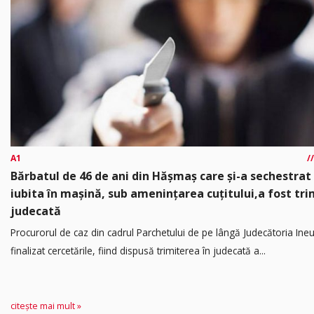
A1
Bărbatul de 46 de ani din Hășmaș care și-a sechestrat
iubita în mașină, sub amenințarea cuțitului,a fost tri
judecată
Procurorul de caz din cadrul Parchetului de pe lângă Judecătoria Ine
finalizat cercetările, fiind dispusă trimiterea în judecată a...
citește mai mult »