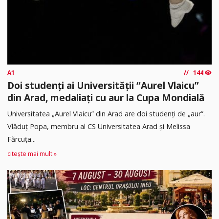
A1
144
Doi studenți ai Universității “Aurel Vlaicu”
din Arad, medaliați cu aur la Cupa Mondială
Universitatea „Aurel Vlaicu” din Arad are doi studenți de „aur”.
Vlăduț Popa, membru al CS Universitatea Arad și Melissa
Fărcuța...
citește mai mult »