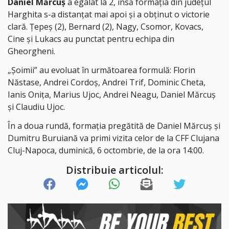
Daniel Mărcuș
a egalat la 2, însă formația din județul
Harghita s-a distanțat mai apoi și a obținut o victorie
clară. Țepeș (2), Bernard (2), Nagy, Csomor, Kovacs,
Cine și Lukacs au punctat pentru echipa din
Gheorgheni.
„Şoimii” au evoluat în următoarea formulă: Florin
Năstase, Andrei Cordoș, Andrei Trif, Dominic Cheta,
Ianis Onița, Marius Ujoc, Andrei Neagu, Daniel Mărcuș
și Claudiu Ujoc.
În a doua rundă, formaţia pregătită de Daniel Mărcuş şi
Dumitru Buruiană va primi vizita celor de la CFF Clujana
Cluj-Napoca, duminică, 6 octombrie, de la ora 14:00.
Distribuie articolul: