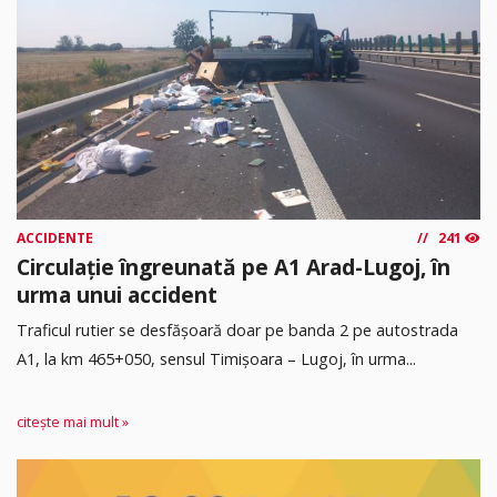
ACCIDENTE
241
Circulație îngreunată pe A1 Arad-Lugoj, în
urma unui accident
Traficul rutier se desfășoară doar pe banda 2 pe autostrada
A1, la km 465+050, sensul Timişoara – Lugoj, în urma...
citește mai mult »