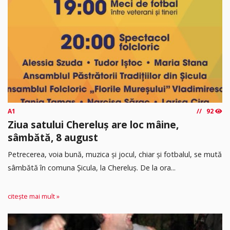
A1
92
Ziua satului Chereluș are loc mâine,
sâmbătă, 8 august
Petrecerea, voia bună, muzica și jocul, chiar și fotbalul, se mută
sâmbătă în comuna Șicula, la Chereluș. De la ora...
citește mai mult »