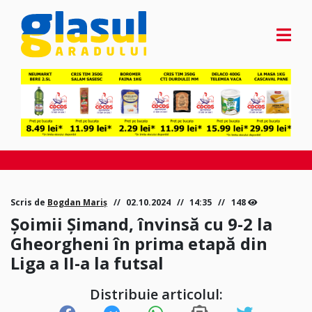
Scris de
Bogdan Mariș
02.10.2024
14:35
148
Şoimii Şimand, învinsă cu 9-2 la
Gheorgheni în prima etapă din
Liga a II-a la futsal
Distribuie articolul: