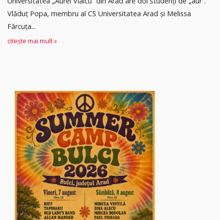
Universitatea „Aurel Vlaicu” din Arad are doi studenți de „aur”.
Vlăduț Popa, membru al CS Universitatea Arad și Melissa
Fărcuța...
citește mai mult »