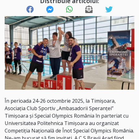
Distribuie articolul:
În perioada 24-26 octombrie 2025, la Timișoara,
Asociația Club Sportiv „Ambasadorii Speranței”
Timișoara și Special Olympics România în parteriat cu
Universitatea Politehnica Timișoara au organizat
Competiția Națională de Înot Special Olympics România.
Ne-am bucurat să fim invitați, A C S Bravii Arad fiind