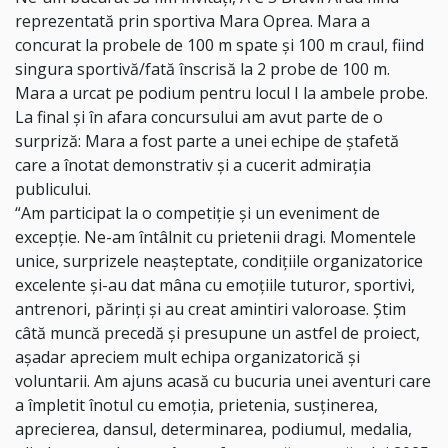
reprezentată prin sportiva Mara Oprea. Mara a
concurat la probele de 100 m spate și 100 m craul, fiind
singura sportivă/fată înscrisă la 2 probe de 100 m.
Mara a urcat pe podium pentru locul I la ambele probe.
La final și în afara concursului am avut parte de o
surpriză: Mara a fost parte a unei echipe de ștafetă
care a înotat demonstrativ și a cucerit admirația
publicului.
“Am participat la o competiție și un eveniment de
excepție. Ne-am întâlnit cu prietenii dragi. Momentele
unice, surprizele neașteptate, condițiile organizatorice
excelente și-au dat mâna cu emoțiile tuturor, sportivi,
antrenori, părinți și au creat amintiri valoroase. Știm
câtă muncă precedă și presupune un astfel de proiect,
așadar apreciem mult echipa organizatorică și
voluntarii. Am ajuns acasă cu bucuria unei aventuri care
a împletit înotul cu emoția, prietenia, susținerea,
aprecierea, dansul, determinarea, podiumul, medalia,