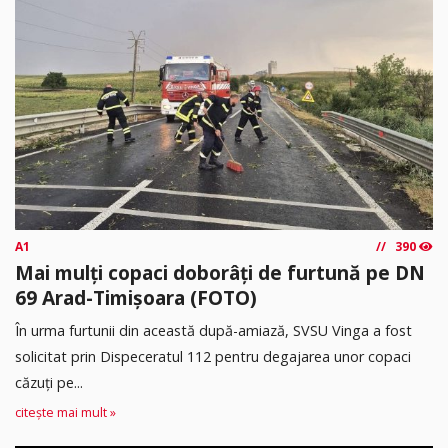
A1
390
Mai mulți copaci doborâți de furtună pe DN
69 Arad-Timișoara (FOTO)
În urma furtunii din această după-amiază, SVSU Vinga a fost
solicitat prin Dispeceratul 112 pentru degajarea unor copaci
căzuți pe...
citește mai mult »