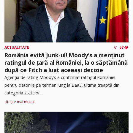
ACTUALITATE
57
România evită Junk-ul! Moody’s a menținut
ratingul de țară al României, la o săptămână
după ce Fitch a luat aceeași decizie
Agenția de rating Moody’s a confirmat ratingul României
pentru datoriile pe termen lung la Baa3, ultima treaptă din
categoria statelor...
citește mai mult »