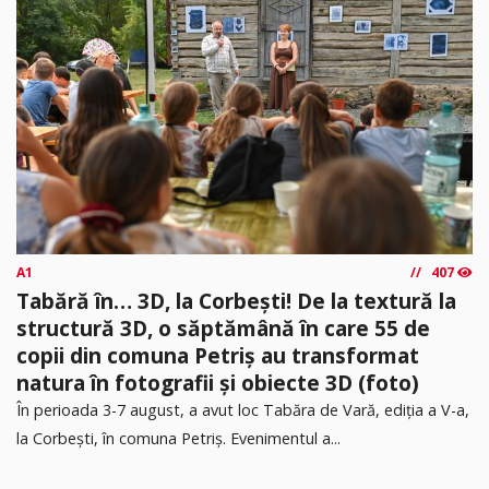
A1
407
Tabără în… 3D, la Corbești! De la textură la
structură 3D, o săptămână în care 55 de
copii din comuna Petriș au transformat
natura în fotografii și obiecte 3D (foto)
În perioada 3-7 august, a avut loc Tabăra de Vară, ediția a V-a,
la Corbești, în comuna Petriș. Evenimentul a...