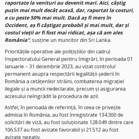
raportate la venituri au devenit mari. Aici, câștig
puțin mai mult decât acasă, dar, raportat la costuri,
e cu peste 50% mai mult. Dacă aș fi mers în
Occident, aș fi câștigat probabil și mai mult, dar și
costul vieții ar fi fost mai ridicat, așa că am ales
România
“
, susține un muncitor din Sri Lanka.
Prioritățile operative ale polițiștilor din cadrul
Inspectoratului General pentru Imigrări, în perioada 01
ianuarie – 31 decembrie 2023, au vizat controlul
permanent asupra respectării legalității șederii în
România a cetățenilor străini, combaterea migrației
ilegale și a muncii nedeclarate, precum și asigurarea
accesului neîngrădit la procedura de azil.
Astfel, în perioada de referință, în ceea ce priveşte
admisia în România, au fost înregistrate 134.300 de
solicitări de viză, au fost soluționate 128.049 dintre care
106.537 au fost avizate favorabil și 21.512 au fost
avizate negativ.