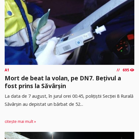
A1
695
Mort de beat la volan, pe DN7. Bețivul a
fost prins la Săvârșin
​La data de 7 august, în jurul orei 00.45, polițiștii Secției 8 Rurală
Săvârșin au depistat un bărbat de 52...
citește mai mult »