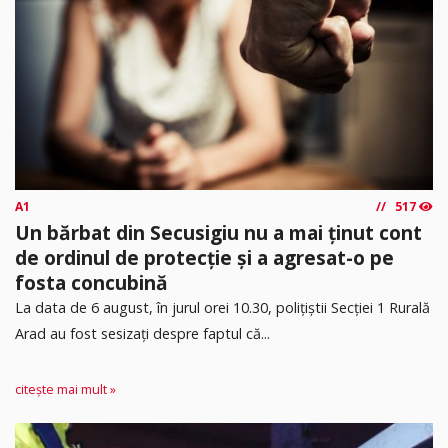
A1
517
Un bărbat din Secusigiu nu a mai ținut cont
de ordinul de protecție și a agresat-o pe
fosta concubină
​La data de 6 august, în jurul orei 10.30, polițiștii Secției 1 Rurală
Arad au fost sesizați despre faptul că...
citește mai mult »