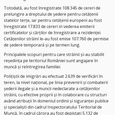
Totodată, au fost înregistrate 108.345 de cereri de
prelungire a dreptului de ședere pentru cetăţenii
statelor terţe, iar pentru cetăţenii europeni au fost
înregistrate 17.833 de cereri in vederea emiterii
certificatelor și cărților de înregistrare a rezidenței.
Cetățenilor străini le-au fost emise 107.760 de permise
de ședere temporară și pe termen lung.
Principalele scopuri pentru care străinii şi-au stabilit
reşedinţa pe teritoriul României sunt angajare în
muncă și reîntregirea familiei.
Polițiștii de imigrări au efectuat 2.639 de verificări în
teren, la nivel naţional, pe linia prevenirii şi combaterii
şederii ilegale și a muncii nedeclarate a cetăţenilor
străini, cu efective proprii şi în colaborare cu structuri
având atribuţii în domeniul ordinii şi siguranţei publice
și specialiști din cadrul Inspectoratului Teritorial de
Muncă, în cadrul cărora au fost depistaţi 5.132 de