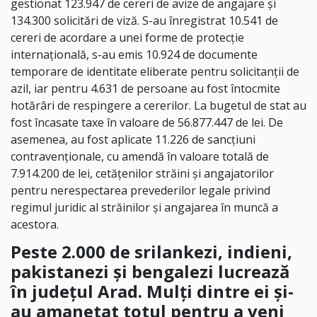
gestionat 123.947 de cereri de avize de angajare şi
134.300 solicitări de viză. S-au înregistrat 10.541 de
cereri de acordare a unei forme de protecţie
internaţională, s-au emis 10.924 de documente
temporare de identitate eliberate pentru solicitanții de
azil, iar pentru 4.631 de persoane au fost întocmite
hotărâri de respingere a cererilor. La bugetul de stat au
fost încasate taxe în valoare de 56.877.447 de lei. De
asemenea, au fost aplicate 11.226 de sancțiuni
contravenţionale, cu amendă în valoare totală de
7.914.200 de lei, cetăţenilor străini şi angajatorilor
pentru nerespectarea prevederilor legale privind
regimul juridic al străinilor şi angajarea în muncă a
acestora.
Peste 2.000 de srilankezi, indieni,
pakistanezi și bengalezi lucrează
în județul Arad. Mulți dintre ei și-
au amanetat totul pentru a veni