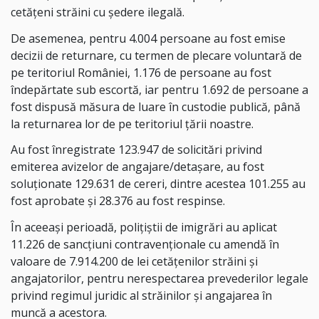
cetăţeni străini cu şedere ilegală.
De asemenea, pentru 4.004 persoane au fost emise
decizii de returnare, cu termen de plecare voluntară de
pe teritoriul României, 1.176 de persoane au fost
îndepărtate sub escortă, iar pentru 1.692 de persoane a
fost dispusă măsura de luare în custodie publică, până
la returnarea lor de pe teritoriul țării noastre.
Au fost înregistrate 123.947 de solicitări privind
emiterea avizelor de angajare/detașare, au fost
soluţionate 129.631 de cereri, dintre acestea 101.255 au
fost aprobate şi 28.376 au fost respinse.
În aceeași perioadă, polițiștii de imigrări au aplicat
11.226 de sancţiuni contravenţionale cu amendă în
valoare de 7.914.200 de lei cetăţenilor străini şi
angajatorilor, pentru nerespectarea prevederilor legale
privind regimul juridic al străinilor şi angajarea în
muncă a acestora.