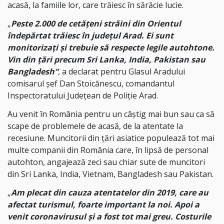
acasă, la famiile lor, care trăiesc în sărăcie lucie.
„
Peste 2.000 de cetățeni străini din Orientul
îndepărtat trăiesc în județul Arad. Ei sunt
monitorizați și trebuie să respecte legile autohtone.
Vin din țări precum Sri Lanka, India, Pakistan sau
Bangladesh“
, a declarat pentru Glasul Aradului
comisarul șef Dan Stoicănescu, comandantul
Inspectoratului Județean de Poliție Arad.
Au venit în România pentru un câștig mai bun sau ca să
scape de problemele de acasă, de la atentate la
recesiune. Muncitorii din țări asiatice populează tot mai
multe companii din România care, în lipsă de personal
autohton, angajează zeci sau chiar sute de muncitori
din Sri Lanka, India, Vietnam, Bangladesh sau Pakistan.
„
Am plecat din cauza atentatelor din 2019, care au
afectat turismul, foarte important la noi. Apoi a
venit coronavirusul și a fost tot mai greu. Costurile