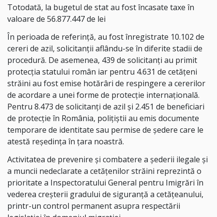
Totodată, la bugetul de stat au fost încasate taxe în
valoare de 56.877.447 de lei
În perioada de referinţă, au fost înregistrate 10.102 de
cereri de azil, solicitanții aflându-se în diferite stadii de
procedură. De asemenea, 439 de solicitanți au primit
protecția statului român iar pentru 4.631 de cetățeni
străini au fost emise hotărâri de respingere a cererilor
de acordare a unei forme de protecție internațională.
Pentru 8.473 de solicitanți de azil și 2.451 de beneficiari
de protecție în România, polițiștii au emis documente
temporare de identitate sau permise de ședere care le
atestă reședința în țara noastră.
Activitatea de prevenire și combatere a șederii ilegale şi
a muncii nedeclarate a cetățenilor străini reprezintă o
prioritate a Inspectoratului General pentru Imigrări în
vederea creșterii gradului de siguranță a cetățeanului,
printr-un control permanent asupra respectării