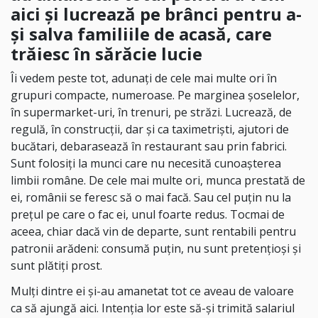
aici și lucrează pe brânci pentru a-
și salva familiile de acasă, care
trăiesc în sărăcie lucie
Îi vedem peste tot, adunați de cele mai multe ori în
grupuri compacte, numeroase. Pe marginea șoselelor,
în supermarket-uri, în trenuri, pe străzi. Lucrează, de
regulă, în construcții, dar și ca taximetriști, ajutori de
bucătari, debarasează în restaurant sau prin fabrici.
Sunt folosiți la munci care nu necesită cunoașterea
limbii române. De cele mai multe ori, munca prestată de
ei, românii se feresc să o mai facă. Sau cel puțin nu la
prețul pe care o fac ei, unul foarte redus. Tocmai de
aceea, chiar dacă vin de departe, sunt rentabili pentru
patronii arădeni: consumă puțin, nu sunt pretențioși și
sunt plătiți prost.
Mulți dintre ei și-au amanetat tot ce aveau de valoare
ca să ajungă aici. Intenția lor este să-și trimită salariul