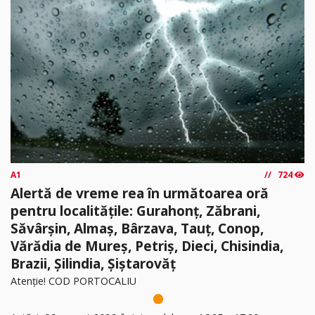
A1
724
Alertă de vreme rea în următoarea oră
pentru localitățile: Gurahonț, Zăbrani,
Săvârșin, Almaș, Bârzava, Tauț, Conop,
Vărădia de Mureș, Petriș, Dieci, Chisindia,
Brazii, Șilindia, Șiștarovăț
Atenție! COD PORTOCALIU