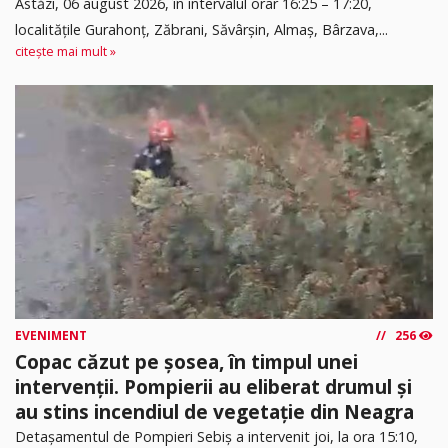
Astăzi, 06 august 2026, în intervalul orar 16:25 – 17:20,
localitățile Gurahonț, Zăbrani, Săvârșin, Almaș, Bârzava,...
citește mai mult »
EVENIMENT
256
Copac căzut pe șosea, în timpul unei
intervenții. Pompierii au eliberat drumul și
au stins incendiul de vegetație din Neagra
Detașamentul de Pompieri Sebiș a intervenit joi, la ora 15:10,