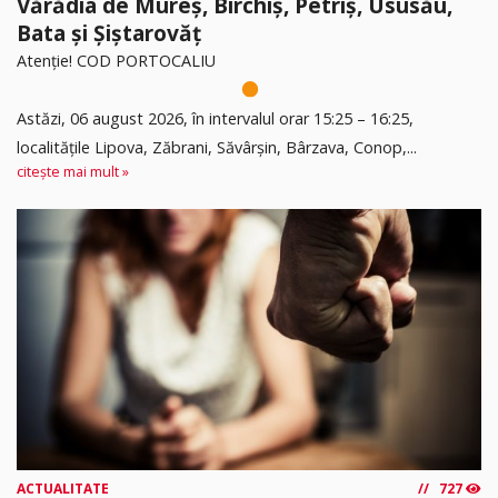
Vărădia de Mureș, Birchiș, Petriș, Ususău,
Bata și Șiștarovăț
Atenție! COD PORTOCALIU
Astăzi, 06 august 2026, în intervalul orar 15:25 – 16:25,
localitățile Lipova, Zăbrani, Săvârșin, Bârzava, Conop,...
citește mai mult »
ACTUALITATE
727