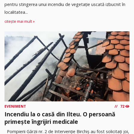
pentru stingerea unui incendiu de vegetație uscată izbucnit în
localitatea...
citește mai mult »
EVENIMENT
72
Incendiu la o casă din Ilteu. O persoană
primește îngrijiri medicale
Pompierii Gărzii nr. 2 de Intervenție Birchiș au fost solicitați joi,