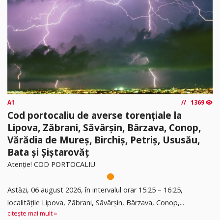
A1
1369
Cod portocaliu de averse torențiale la
Lipova, Zăbrani, Săvârșin, Bârzava, Conop,
Vărădia de Mureș, Birchiș, Petriș, Ususău,
Bata și Șiștarovăț
Atenție! COD PORTOCALIU
Astăzi, 06 august 2026, în intervalul orar 15:25 – 16:25,
localitățile Lipova, Zăbrani, Săvârșin, Bârzava, Conop,...
citește mai mult »