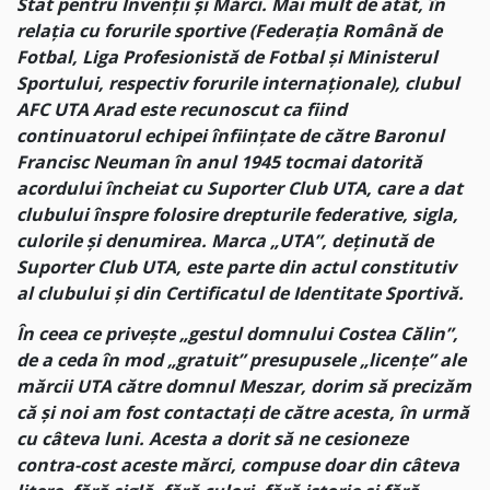
Stat pentru Invenții și Mărci. Mai mult de atât, în
relația cu forurile sportive (Federația Română de
Fotbal, Liga Profesionistă de Fotbal și Ministerul
Sportului, respectiv forurile internaționale), clubul
AFC UTA Arad este recunoscut ca fiind
continuatorul echipei înființate de către Baronul
Francisc Neuman în anul 1945 tocmai datorită
acordului încheiat cu Suporter Club UTA, care a dat
clubului înspre folosire drepturile federative, sigla,
culorile și denumirea. Marca „UTA”, deținută de
Suporter Club UTA, este parte din actul constitutiv
al clubului și din Certificatul de Identitate Sportivă.
În ceea ce privește „gestul domnului Costea Călin”,
de a ceda în mod „gratuit” presupusele „licențe” ale
mărcii UTA către domnul Meszar, dorim să precizăm
că și noi am fost contactați de către acesta, în urmă
cu câteva luni. Acesta a dorit să ne cesioneze
contra-cost aceste mărci, compuse doar din câteva