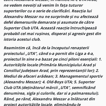
ne vedem nevoiți să venim în fața tuturor
suporterilor cu o serie de clarificări. Reacția lui
Alexandru Meszar nu ne surprinde și nu afectează
defel demersurile demarate și asumate de către
Suporter Club UTA. Această reacție întruchipează
probabil cel mai rușinos, disperat și agresiv gest din
istoria acestui club.
Reamintim că, încă de la începutul renașterii
proiectului „UTA”, când s-a pornit din Liga a 4-a,
proiectul în sine s-a bazat pe cinci piloni esențiali: 1.
Autoritățile locale (Primăria Municipiului Arad și
Consiliul Județean Arad, prin reprezentanții lor); 2.
Mediul de afaceri arădean; 3. Managementul sportiv
(Alexandru Meszar); 4. Old-Boys UTA; 5. Suporter
Club UTA (deținătorul mărcii „UTA”, semnificând
denumirea, sigla și culorile, dar si a palmaresului).
Rând, pe rând, Alexandru Meszar a înlăturat din
proiect autoritățile locale, eliminându-le