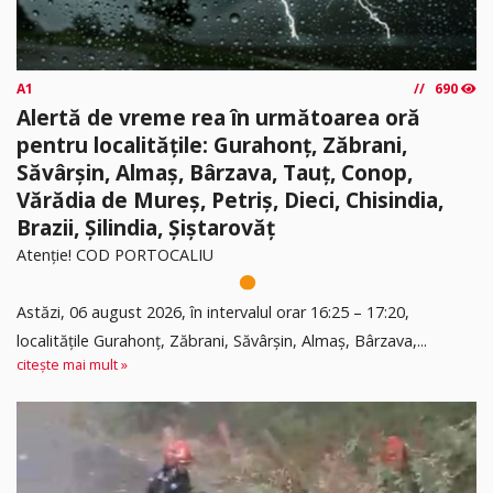
A1
690
Alertă de vreme rea în următoarea oră
pentru localitățile: Gurahonț, Zăbrani,
Săvârșin, Almaș, Bârzava, Tauț, Conop,
Vărădia de Mureș, Petriș, Dieci, Chisindia,
Brazii, Șilindia, Șiștarovăț
Atenție! COD PORTOCALIU
Astăzi, 06 august 2026, în intervalul orar 16:25 – 17:20,
localitățile Gurahonț, Zăbrani, Săvârșin, Almaș, Bârzava,...
citește mai mult »