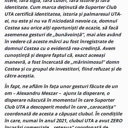
litere, fără siglă, fără culori, fără istorie și fără
identitate. Cum marca deținută de Suporter Club
UTA certifică identitatea, istoria și palmaresul UTA-
ei, nu este și nu va fi niciodată nevoie ca, domnul
Costea sau orice alți oportuniști de ocazie, să facă
asemenea gesturi de „bunăvoință”, mai ales având
în vedere că aceste mărci au fost înregistrate de
domnul Costea cu o evidentă rea-credință. Avem
cunoștință și despre faptul că, exact aceeași
manevră, a fost încercată de „mărinimosul” domn
Costea și cu grupul de investitori, fiind refuzat și de
către aceștia.
În fapt, ne aflăm în fața unor gesturi făcute de un
om – Alexandru Meszar – ajuns la disperare, o
disperare născută în momentul în care Suporter
Club UTA a descoperit modul în care „caracatița”
coordonată de acesta a căpușat clubul. În condițiile
în care, numai în anul 2021, clubul UTA a avut ZERO
încasări comerciale, „rețeaua” coordonată de