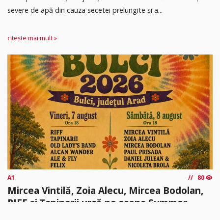
severe de apă din cauza secetei prelungite și a...
citește mai mult »
A1
80
Mircea Vintilă, Zoia Alecu, Mircea Bodolan,
RIFF și Țapinarii urcă pe scena Summer
Camp Bulci 2026