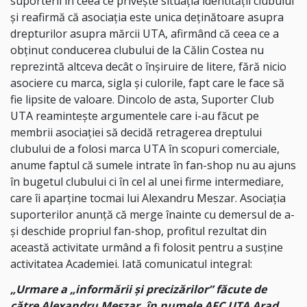
suporterii în ceea ce privește situația identității clubului
și reafirmă că asociația este unica deținătoare asupra
drepturilor asupra mărcii UTA, afirmând că ceea ce a
obținut conducerea clubului de la Călin Costea nu
reprezintă altceva decât o înșiruire de litere, fără nicio
asociere cu marca, sigla și culorile, fapt care le face să
fie lipsite de valoare. Dincolo de asta, Suporter Club
UTA reamintește argumentele care i-au făcut pe
membrii asociației să decidă retragerea dreptului
clubului de a folosi marca UTA în scopuri comerciale,
anume faptul că sumele intrate în fan-shop nu au ajuns
în bugetul clubului ci în cel al unei firme intermediare,
care îi aparține tocmai lui Alexandru Meszar. Asociația
suporterilor anunță că merge înainte cu demersul de a-
și deschide propriul fan-shop, profitul rezultat din
această activitate urmând a fi folosit pentru a susține
activitatea Academiei. Iată comunicatul integral:
„Urmare a „informării și precizărilor” făcute de
către Alexandru Meszar, în numele AFC UTA Arad,