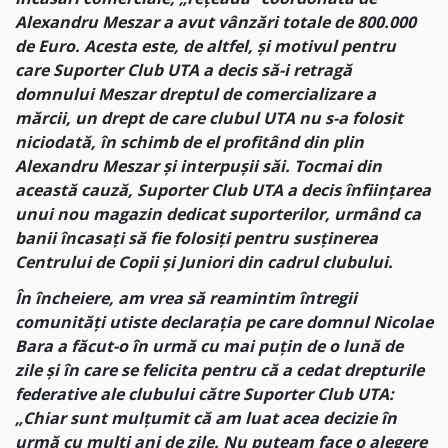
Alexandru Meszar a avut vânzări totale de 800.000
de Euro. Acesta este, de altfel, și motivul pentru
care Suporter Club UTA a decis să-i retragă
domnului Meszar dreptul de comercializare a
mărcii, un drept de care clubul UTA nu s-a folosit
niciodată, în schimb de el profitând din plin
Alexandru Meszar și interpușii săi. Tocmai din
această cauză, Suporter Club UTA a decis înființarea
unui nou magazin dedicat suporterilor, urmând ca
banii încasați să fie folosiți pentru susținerea
Centrului de Copii și Juniori din cadrul clubului.
În încheiere, am vrea să reamintim întregii
comunități utiste declarația pe care domnul Nicolae
Bara a făcut-o în urmă cu mai puțin de o lună de
zile și în care se felicita pentru că a cedat drepturile
federative ale clubului către Suporter Club UTA:
„Chiar sunt mulțumit că am luat acea decizie în
urmă cu mulți ani de zile.
Nu puteam face o alegere