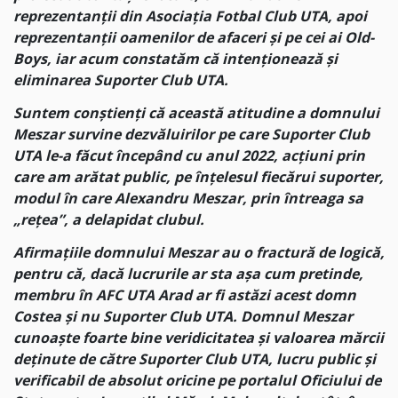
reprezentanții din Asociația Fotbal Club UTA, apoi
reprezentanții oamenilor de afaceri și pe cei ai Old-
Boys, iar acum constatăm că intenționează și
eliminarea Suporter Club UTA.
Suntem conștienți că această atitudine a domnului
Meszar survine dezvăluirilor pe care Suporter Club
UTA le-a făcut începând cu anul 2022, acțiuni prin
care am arătat public, pe înțelesul fiecărui suporter,
modul în care Alexandru Meszar, prin întreaga sa
„rețea”, a delapidat clubul.
Afirmațiile domnului Meszar au o fractură de logică,
pentru că, dacă lucrurile ar sta așa cum pretinde,
membru în AFC UTA Arad ar fi astăzi acest domn
Costea și nu Suporter Club UTA. Domnul Meszar
cunoaște foarte bine veridicitatea și valoarea mărcii
deținute de către Suporter Club UTA, lucru public și
verificabil de absolut oricine pe portalul Oficiului de