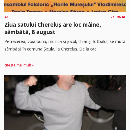
A1
96
Ziua satului Chereluș are loc mâine,
sâmbătă, 8 august
Petrecerea, voia bună, muzica și jocul, chiar și fotbalul, se mută
sâmbătă în comuna Șicula, la Chereluș. De la ora...
citește mai mult »