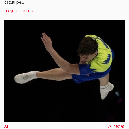
căzuți pe...
citește mai mult »
A1
167