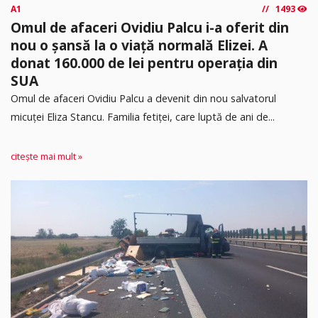
A1
1493
Omul de afaceri Ovidiu Palcu i-a oferit din
nou o șansă la o viață normală Elizei. A
donat 160.000 de lei pentru operația din
SUA
Omul de afaceri Ovidiu Palcu a devenit din nou salvatorul
micuței Eliza Stancu. Familia fetiței, care luptă de ani de...
citește mai mult »