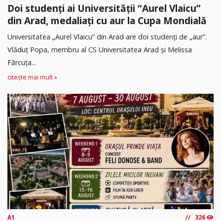
Doi studenți ai Universității “Aurel Vlaicu”
din Arad, medaliați cu aur la Cupa Mondială
Universitatea „Aurel Vlaicu” din Arad are doi studenți de „aur”.
Vlăduț Popa, membru al CS Universitatea Arad și Melissa
Fărcuța...
citește mai mult »
A1
326