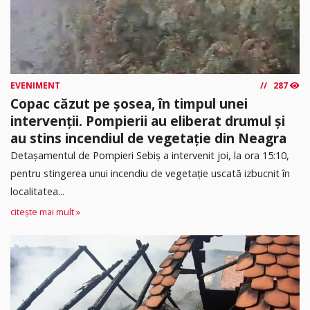
EVENIMENT
287
Copac căzut pe șosea, în timpul unei
intervenții. Pompierii au eliberat drumul și
au stins incendiul de vegetație din Neagra
Detașamentul de Pompieri Sebiș a intervenit joi, la ora 15:10,
pentru stingerea unui incendiu de vegetație uscată izbucnit în
localitatea...
citește mai mult »