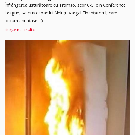
Înfrângerea usturătoare cu Tromso, scor 0-5, din Conference
League, i-a pus capac lui Neluțu Varga! Finanțatorul, care
oricum anunțase că...
citește mai mult »