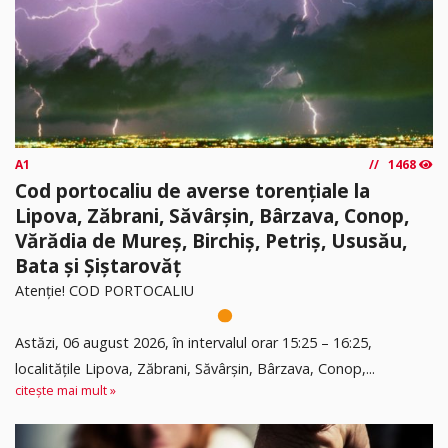
A1
1468
Cod portocaliu de averse torențiale la
Lipova, Zăbrani, Săvârșin, Bârzava, Conop,
Vărădia de Mureș, Birchiș, Petriș, Ususău,
Bata și Șiștarovăț
Atenție! COD PORTOCALIU
Astăzi, 06 august 2026, în intervalul orar 15:25 – 16:25,
localitățile Lipova, Zăbrani, Săvârșin, Bârzava, Conop,...
citește mai mult »