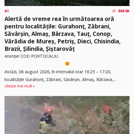
A1
868
Alertă de vreme rea în următoarea oră
pentru localitățile: Gurahonț, Zăbrani,
Săvârșin, Almaș, Bârzava, Tauț, Conop,
Vărădia de Mureș, Petriș, Dieci, Chisindia,
Brazii, Șilindia, Șiștarovăț
Atenție! COD PORTOCALIU
Astăzi, 06 august 2026, în intervalul orar 16:25 – 17:20,
localitățile Gurahonț, Zăbrani, Săvârșin, Almaș, Bârzava,...
citește mai mult »