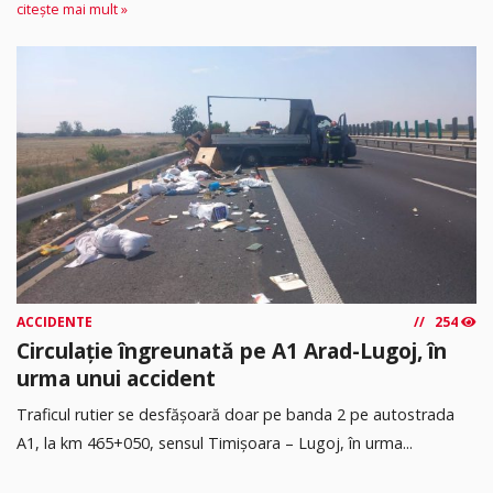
citește mai mult »
ACCIDENTE
254
Circulație îngreunată pe A1 Arad-Lugoj, în
urma unui accident
Traficul rutier se desfășoară doar pe banda 2 pe autostrada
A1, la km 465+050, sensul Timişoara – Lugoj, în urma...