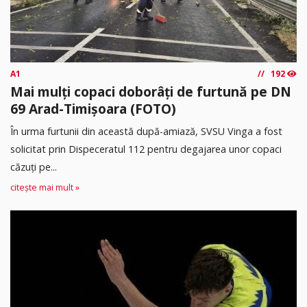
A1
192
Mai mulți copaci doborâți de furtună pe DN
69 Arad-Timișoara (FOTO)
În urma furtunii din această după-amiază, SVSU Vinga a fost
solicitat prin Dispeceratul 112 pentru degajarea unor copaci
căzuți pe...
citește mai mult »