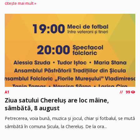
citește mai mult »
A1
99
Ziua satului Chereluș are loc mâine,
sâmbătă, 8 august
Petrecerea, voia bună, muzica și jocul, chiar și fotbalul, se mută
sâmbătă în comuna Șicula, la Chereluș. De la ora...