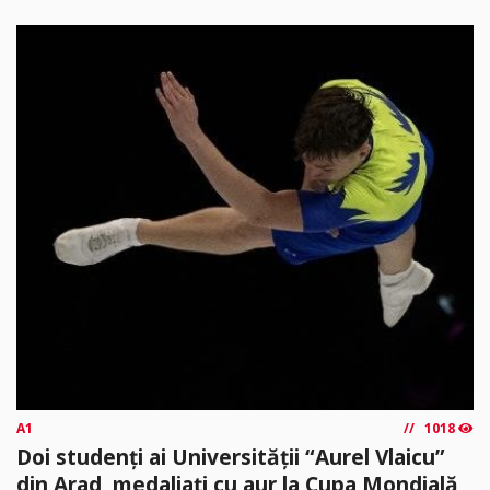
A1
1018
Doi studenți ai Universității “Aurel Vlaicu”
din Arad, medaliați cu aur la Cupa Mondială