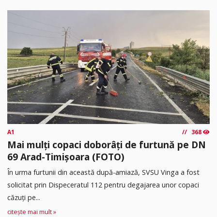
A1
368
Mai mulți copaci doborâți de furtună pe DN
69 Arad-Timișoara (FOTO)
În urma furtunii din această după-amiază, SVSU Vinga a fost
solicitat prin Dispeceratul 112 pentru degajarea unor copaci
căzuți pe...
citește mai mult »