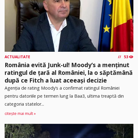
ACTUALITATE
53
România evită Junk-ul! Moody’s a menținut
ratingul de țară al României, la o săptămână
după ce Fitch a luat aceeași decizie
Agenția de rating Moody’s a confirmat ratingul României
pentru datoriile pe termen lung la Baa3, ultima treaptă din
categoria statelor...
citește mai mult »