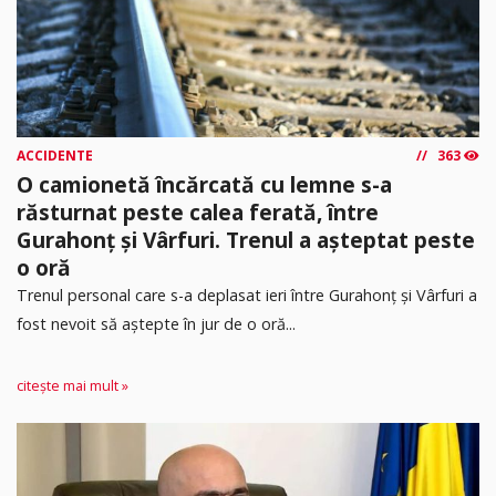
ACCIDENTE
363
O camionetă încărcată cu lemne s-a
răsturnat peste calea ferată, între
Gurahonț și Vârfuri. Trenul a așteptat peste
o oră
Trenul personal care s-a deplasat ieri între Gurahonț și Vârfuri a
fost nevoit să aștepte în jur de o oră...
citește mai mult »