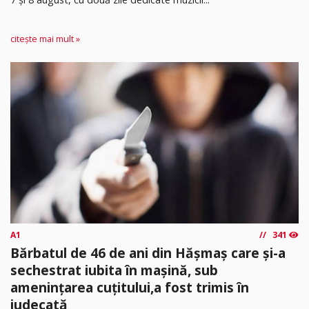
citește mai mult »
A1
341
Bărbatul de 46 de ani din Hășmaș care și-a
sechestrat iubita în mașină, sub
amenințarea cuțitului,a fost trimis în
judecată