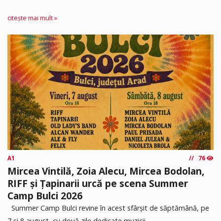
citește mai mult »
A1
76
Mircea Vintilă, Zoia Alecu, Mircea Bodolan,
RIFF și Țapinarii urcă pe scena Summer
Camp Bulci 2026
Summer Camp Bulci revine în acest sfârșit de săptămână, pe
7 și 8 august, cu două zile dedicate muzicii...