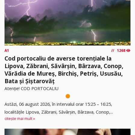
A1
1268
Cod portocaliu de averse torențiale la
Lipova, Zăbrani, Săvârșin, Bârzava, Conop,
Vărădia de Mureș, Birchiș, Petriș, Ususău,
Bata și Șiștarovăț
Atenție! COD PORTOCALIU
Astăzi, 06 august 2026, în intervalul orar 15:25 – 16:25,
localitățile Lipova, Zăbrani, Săvârșin, Bârzava, Conop,...
citește mai mult »