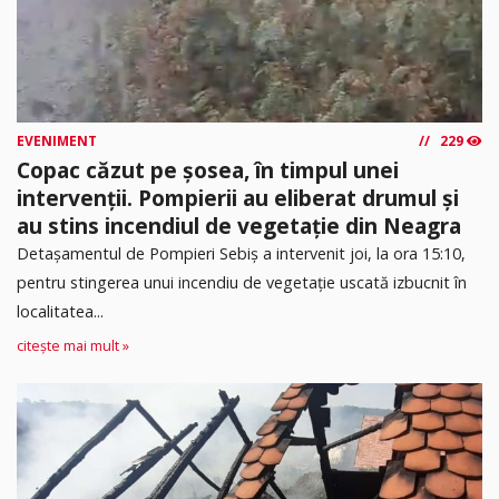
EVENIMENT
229
Copac căzut pe șosea, în timpul unei
intervenții. Pompierii au eliberat drumul și
au stins incendiul de vegetație din Neagra
Detașamentul de Pompieri Sebiș a intervenit joi, la ora 15:10,
pentru stingerea unui incendiu de vegetație uscată izbucnit în
localitatea...
citește mai mult »