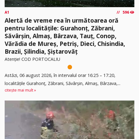
A1
596
Alertă de vreme rea în următoarea oră
pentru localitățile: Gurahonț, Zăbrani,
Săvârșin, Almaș, Bârzava, Tauț, Conop,
Vărădia de Mureș, Petriș, Dieci, Chisindia,
Brazii, Șilindia, Șiștarovăț
Atenție! COD PORTOCALIU
Astăzi, 06 august 2026, în intervalul orar 16:25 – 17:20,
localitățile Gurahonț, Zăbrani, Săvârșin, Almaș, Bârzava,...
citește mai mult »