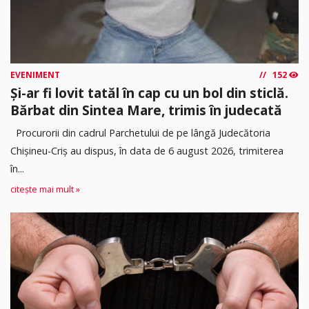
EVENIMENT
152
Și-ar fi lovit tatăl în cap cu un bol din sticlă.
Bărbat din Sintea Mare, trimis în judecată
Procurorii din cadrul Parchetului de pe lângă Judecătoria
Chișineu-Criș au dispus, în data de 6 august 2026, trimiterea
în...
citește mai mult »