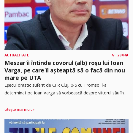
ACTUALITATE
284
Meszar îi întinde covorul (alb) roșu lui Ioan
Varga, pe care îl așteaptă să o facă din nou
mare pe UTA
Eșecul drastic suferit de CFR Cluj, 0-5 cu Tromso, l-a
determinat pe Ioan Varga să vorbească despre viitorul său în...
citește mai mult »