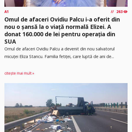
A1
263
Omul de afaceri Ovidiu Palcu i-a oferit din
nou o șansă la o viață normală Elizei. A
donat 160.000 de lei pentru operația din
SUA
Omul de afaceri Ovidiu Palcu a devenit din nou salvatorul
micuței Eliza Stancu. Familia fetiței, care luptă de ani de...
citește mai mult »