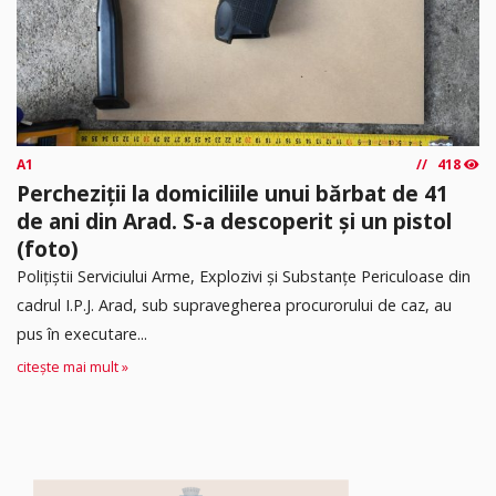
A1
418
Percheziții la domiciliile unui bărbat de 41
de ani din Arad. S-a descoperit și un pistol
(foto)
Polițiștii Serviciului Arme, Explozivi și Substanțe Periculoase din
cadrul I.P.J. Arad, sub supravegherea procurorului de caz, au
pus în executare...
citește mai mult »