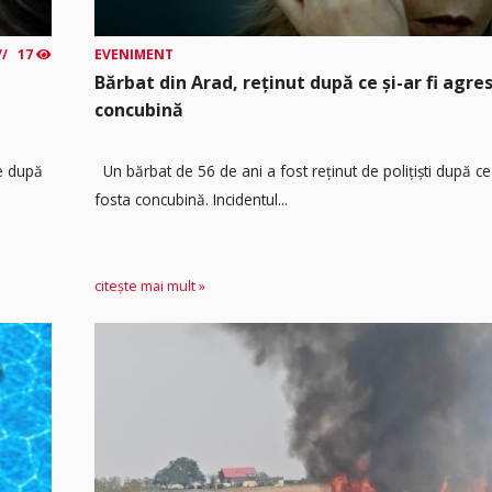
17
EVENIMENT
Bărbat din Arad, reținut după ce și-ar fi agre
concubină
re după
Un bărbat de 56 de ani a fost reținut de polițiști după ce 
fosta concubină. Incidentul...
citește mai mult »