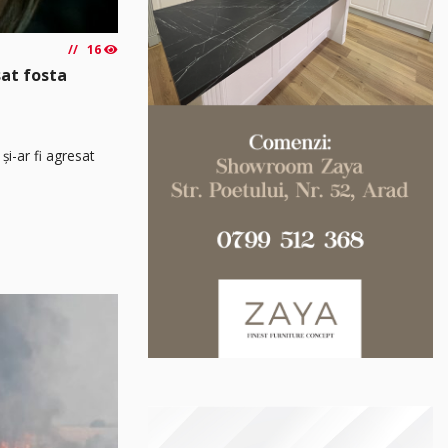
16
sat fosta
și-ar fi agresat