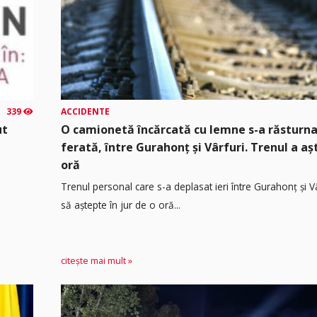
339
ACCIDENTE
ut
O camionetă încărcată cu lemne s-a răsturna
ferată, între Gurahonț și Vârfuri. Trenul a a
oră
Trenul personal care s-a deplasat ieri între Gurahonț și Vâ
să aștepte în jur de o oră...
citește mai mult »