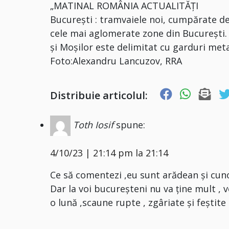
„MATINAL ROMÂNIA ACTUALITĂŢI
București : tramvaiele noi, cumpărate de l
cele mai aglomerate zone din București. 
și Moșilor este delimitat cu garduri meta
Foto:Alexandru Lancuzov, RRA
Distribuie articolul:
Toth Iosif
spune:
4/10/23 | 21:14 pm la 21:14
Ce să comentezi ,eu sunt arădean și cuno
Dar la voi bucureșteni nu va ține mult , v
o lună ,scaune rupte , zgâriate și feștit