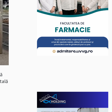
că
tală