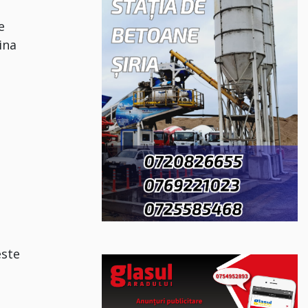
e
ina
este