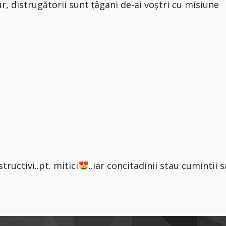
ur, distrugătorii sunt țâgani de-ai voștri cu misiune
ructivi..pt. mitici
..iar concitadinii stau cumintii s