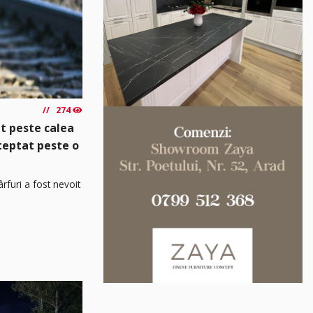
274
t peste calea
șteptat peste o
rfuri a fost nevoit