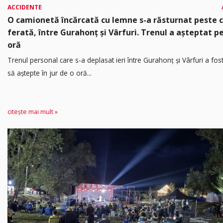
ACCIDENTE
O camionetă încărcată cu lemne s-a răsturnat peste 
ferată, între Gurahonț și Vârfuri. Trenul a așteptat p
oră
Trenul personal care s-a deplasat ieri între Gurahonț și Vârfuri a fos
să aștepte în jur de o oră...
citește mai mult »