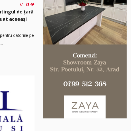
21
atingul de țară
luat aceeași
pentru datoriile pe
..