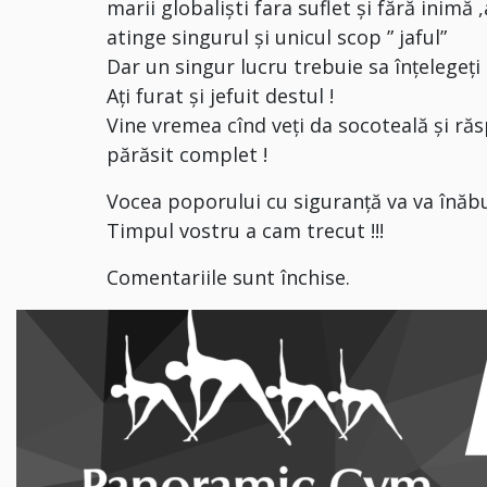
marii globaliști fara suflet și fără inimă 
atinge singurul și unicul scop ” jaful”
Dar un singur lucru trebuie sa înțelegeți
Ați furat și jefuit destul !
Vine vremea cînd veți da socoteală și ră
părăsit complet !
Vocea poporului cu siguranță va va înăbuș
Timpul vostru a cam trecut !!!
Comentariile sunt închise.