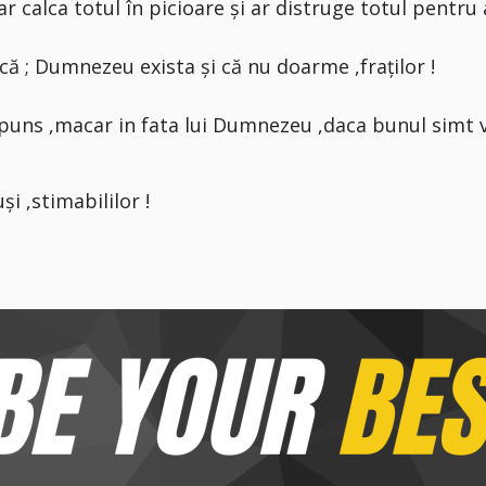
,ar calca totul în picioare și ar distruge totul pentru 
 că ; Dumnezeu exista și că nu doarme ,fraților !
spuns ,macar in fata lui Dumnezeu ,daca bunul simt 
i ,stimabililor !