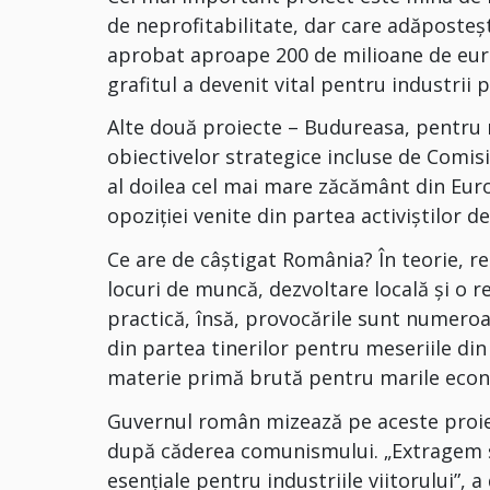
de neprofitabilitate, dar care adăposteș
aprobat aproape 200 de milioane de euro 
grafitul a devenit vital pentru industrii
Alte două proiecte – Budureasa, pentru 
obiectivelor strategice incluse de Comis
al doilea cel mai mare zăcământ din Euro
opoziției venite din partea activiștilor d
Ce are de câștigat România? În teorie, re
locuri de muncă, dezvoltare locală și o r
practică, însă, provocările sunt numeroas
din partea tinerilor pentru meseriile di
materie primă brută pentru marile econ
Guvernul român mizează pe aceste proie
după căderea comunismului. „Extragem ș
esențiale pentru industriile viitorului”,