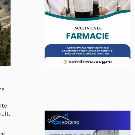
ce
ate
ult,
ve