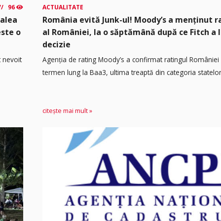
96
ACTUALITATE
calea
România evită Junk-ul! Moody’s a menținut r
este o
al României, la o săptămână după ce Fitch a 
decizie
t nevoit
Agenția de rating Moody’s a confirmat ratingul României 
termen lung la Baa3, ultima treaptă din categoria statelor.
citește mai mult »