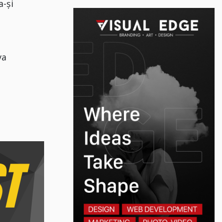
a-și
va