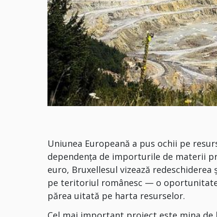
Uniunea Europeană a pus ochii pe resurs
dependența de importurile de materii pr
euro, Bruxellesul vizează redeschiderea 
pe teritoriul românesc — o oportunitat
părea uitată pe harta resurselor.
Cel mai important proiect este mina de l