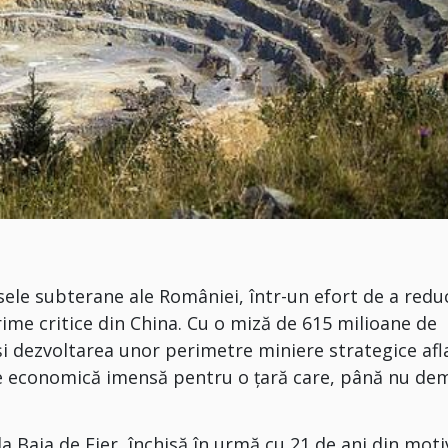
ele subterane ale României, într-un efort de a redu
ime critice din China. Cu o miză de 615 milioane de
și dezvoltarea unor perimetre miniere strategice afl
e economică imensă pentru o țară care, până nu dem
a Baia de Fier, închisă în urmă cu 21 de ani din moti