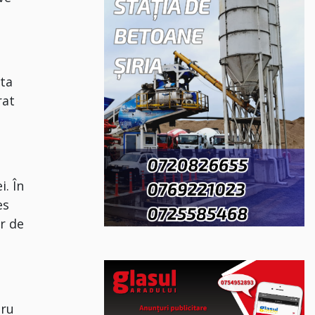
sta
rat
i. În
es
r de
tru