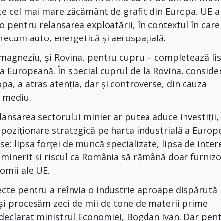
te cel mai mare zăcământ de grafit din Europa. UE a
pentru relansarea exploatării, în contextul în care
 precum auto, energetică și aerospațială.
magneziu, și Rovina, pentru cupru – completează li
ia Europeană. În special cuprul de la Rovina, conside
pa, a atras atenția, dar și controverse, din cauza
e mediu.
lansarea sectorului minier ar putea aduce investiții,
epoziționare strategică pe harta industrială a Europe
e: lipsa forței de muncă specializate, lipsa de inter
n minerit și riscul ca România să rămână doar furnizo
omii ale UE.
cte pentru a reînvia o industrie aproape dispărută
i procesăm zeci de mii de tone de materii prime
 a declarat ministrul Economiei, Bogdan Ivan. Dar pen